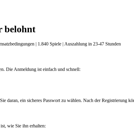
r belohnt
tzbedingungen | 1.840 Spiele | Auszahlung in 23-47 Stunden
ren. Die Anmeldung ist einfach und schnell:
Sie daran, ein sicheres Passwort zu wählen. Nach der Registrierung k
t, wie Sie ihn erhalten: