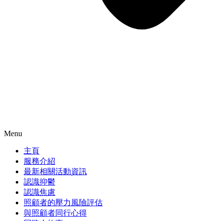
Menu
主頁
服務介紹
最新相關活動資訊
認識抑鬱
認識焦慮
照顧者的壓力風險評估
與照顧者同行心得