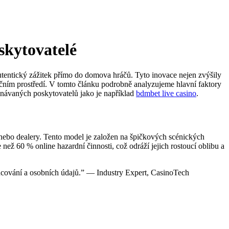
skytovatelé
utentický zážitek přímo do domova hráčů. Tyto inovace nejen zvýšily
renčním prostředí. V tomto článku podrobně analyzujeme hlavní faktory
uznávaných poskytovatelů jako je například
bdmbet live casino
.
nebo dealery. Tento model je založen na špičkových scénických
 než 60 % online hazardní činnosti, což odráží jejich rostoucí oblibu a
ncování a osobních údajů.” — Industry Expert, CasinoTech