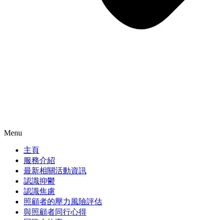
Menu
主頁
服務介紹
最新相關活動資訊
認識抑鬱
認識焦慮
照顧者的壓力風險評估
與照顧者同行心得