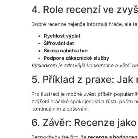
4. Role recenzí ve zvy
Dobré recenze nejenže informují hráče, ale ta
Rychlost výplat
Šifrování dat
Široká nabídka her
Podpora zákaznické služby
Výsledkem je zdravější konkurence a větší be
5. Příklad z praxe: Jak
Pro ilustraci je možné uvést příběh populární
zvýšení hráčské spokojenosti a růstu počtu 
kontinuálním zlepšování.
6. Závěr: Recenze jako
Bezpochyby lze říct, že
recenze a hodnocen