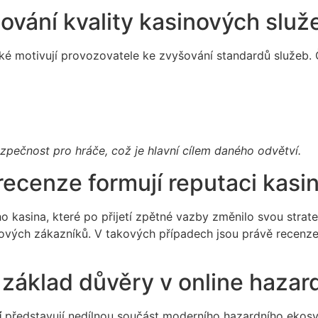
šování kvality kasinových služ
ké motivují provozovatele ke zvyšování standardů služeb. Č
zpečnost pro hráče, což je hlavní cílem daného odvětví.
 recenze formují reputaci kasi
ho kasina, které po přijetí zpětné vazby změnilo svou strat
nových zákazníků. V takových případech jsou právě recenz
 základ důvěry v online haza
í
představují nedílnou součást moderního hazardního ekosy