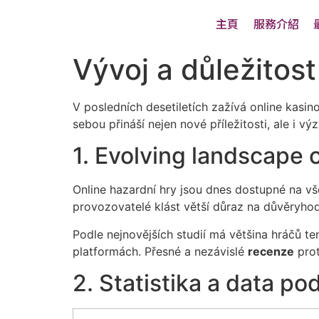
主頁
服務介紹
Vývoj a důležitos
V posledních desetiletích zažívá online kasin
sebou přináší nejen nové příležitosti, ale i
1. Evolving landscape 
Online hazardní hry jsou dnes dostupné na vš
provozovatelé klást větší důraz na důvěryhod
Podle nejnovějších studií má většina hráčů 
platformách. Přesné a nezávislé
recenze
prot
2. Statistika a data p