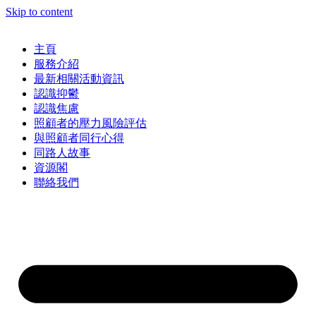
Skip to content
主頁
服務介紹
最新相關活動資訊
認識抑鬱
認識焦慮
照顧者的壓力風險評估
與照顧者同行心得
同路人故事
資源閣
聯絡我們