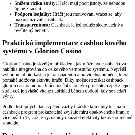
Snížení rizika ztráty:
Hráči mají pocit jistoty, že nebudou
úplně ztraceni.
Podpora loajality:
Hráči jsou motivováni vracet se, aby
maximalizovali cashback.
Transparentnost:
Cashback je jednoduše sledovatelný a
ověřitelný benefit.
Praktická implementace cashbackového
systému v Glorion Casino
Glorion Casino je skvělým příkladem, jak může být cashbacková
nabídka integrována do celkového věrnostního systému. Největší
výhodou tohoto kasina je transparentní a pravidelná odměna, která
pomáhá udržovat aktivitu hráčů. Díky možnosti získat cashback
glorion casino mohou hráči počítat s určitým procentem zpět z jejich
ztrát, což je zvláště vítané například během období, kdy se nedaří
výhry.
Podle dostupných dat a zpětné vazby hráčské komunity kasina se
cashback program prokazatelně zvyšuje míru opakovaného hraní o
více než 15 %, což je významný ukazatel efektivity takové odměnné
strategie.