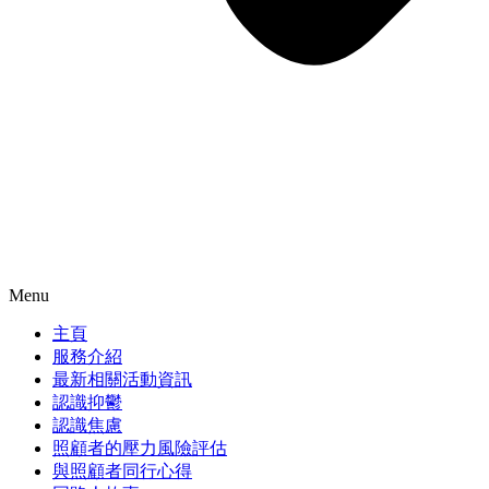
Menu
主頁
服務介紹
最新相關活動資訊
認識抑鬱
認識焦慮
照顧者的壓力風險評估
與照顧者同行心得