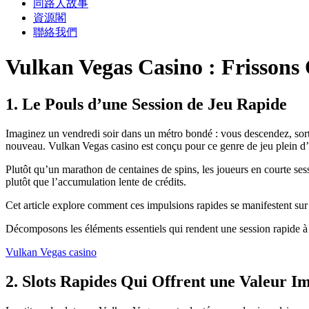
同路人故事
資源閣
聯絡我們
Vulkan Vegas Casino : Frissons 
1. Le Pouls d’une Session de Jeu Rapide
Imaginez un vendredi soir dans un métro bondé : vous descendez, sorte
nouveau. Vulkan Vegas casino est conçu pour ce genre de jeu plein d’
Plutôt qu’un marathon de centaines de spins, les joueurs en courte sess
plutôt que l’accumulation lente de crédits.
Cet article explore comment ces impulsions rapides se manifestent sur 
Décomposons les éléments essentiels qui rendent une session rapide à la
Vulkan Vegas casino
2. Slots Rapides Qui Offrent une Valeur I