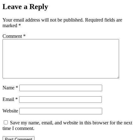
Leave a Reply
Your email address will not be published.
Required fields are
marked
*
Comment
*
Name
*
Email
*
Website
Save my name, email, and website in this browser for the next
time I comment.