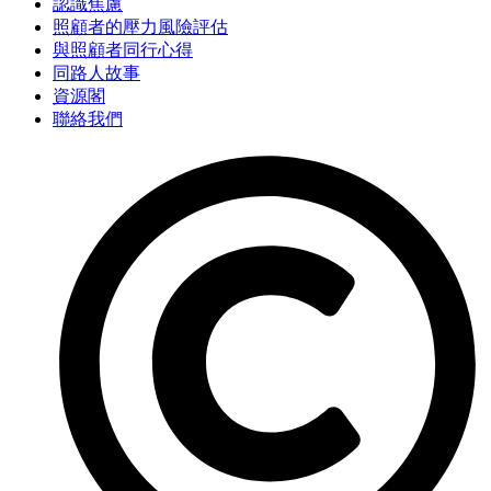
認識焦慮
照顧者的壓力風險評估
與照顧者同行心得
同路人故事
資源閣
聯絡我們