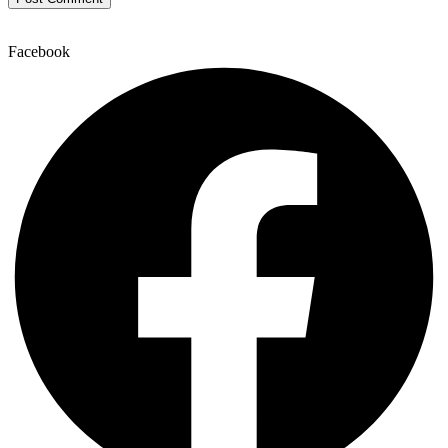
Facebook