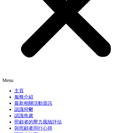
Menu
主頁
服務介紹
最新相關活動資訊
認識抑鬱
認識焦慮
照顧者的壓力風險評估
與照顧者同行心得