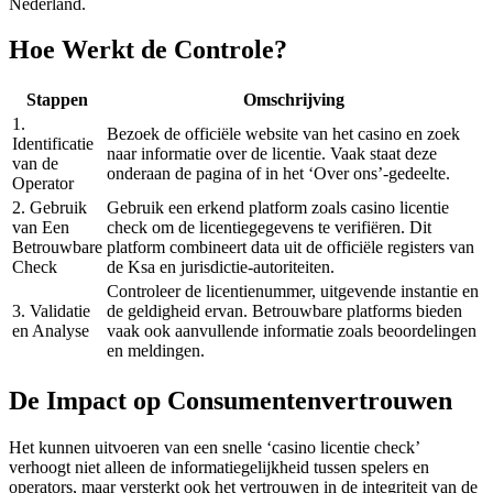
Nederland.
Hoe Werkt de Controle?
Stappen
Omschrijving
1.
Bezoek de officiële website van het casino en zoek
Identificatie
naar informatie over de licentie. Vaak staat deze
van de
onderaan de pagina of in het ‘Over ons’-gedeelte.
Operator
2. Gebruik
Gebruik een erkend platform zoals casino licentie
van Een
check om de licentiegegevens te verifiëren. Dit
Betrouwbare
platform combineert data uit de officiële registers van
Check
de Ksa en jurisdictie-autoriteiten.
Controleer de licentienummer, uitgevende instantie en
3. Validatie
de geldigheid ervan. Betrouwbare platforms bieden
en Analyse
vaak ook aanvullende informatie zoals beoordelingen
en meldingen.
De Impact op Consumentenvertrouwen
Het kunnen uitvoeren van een snelle ‘casino licentie check’
verhoogt niet alleen de informatiegelijkheid tussen spelers en
operators, maar versterkt ook het vertrouwen in de integriteit van de