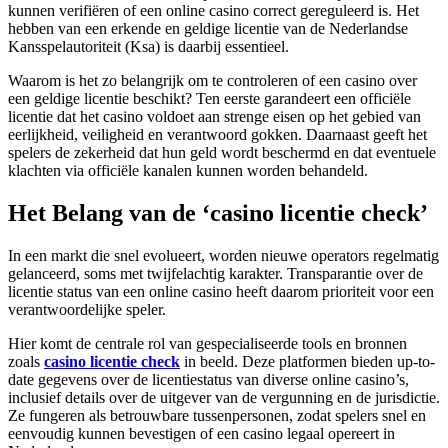
kunnen verifiëren of een online casino correct gereguleerd is. Het
hebben van een erkende en geldige licentie van de Nederlandse
Kansspelautoriteit (Ksa) is daarbij essentieel.
Waarom is het zo belangrijk om te controleren of een casino over
een geldige licentie beschikt? Ten eerste garandeert een officiële
licentie dat het casino voldoet aan strenge eisen op het gebied van
eerlijkheid, veiligheid en verantwoord gokken. Daarnaast geeft het
spelers de zekerheid dat hun geld wordt beschermd en dat eventuele
klachten via officiële kanalen kunnen worden behandeld.
Het Belang van de ‘casino licentie check’
In een markt die snel evolueert, worden nieuwe operators regelmatig
gelanceerd, soms met twijfelachtig karakter. Transparantie over de
licentie status van een online casino heeft daarom prioriteit voor een
verantwoordelijke speler.
Hier komt de centrale rol van gespecialiseerde tools en bronnen
zoals
casino licentie check
in beeld. Deze platformen bieden up-to-
date gegevens over de licentiestatus van diverse online casino’s,
inclusief details over de uitgever van de vergunning en de jurisdictie.
Ze fungeren als betrouwbare tussenpersonen, zodat spelers snel en
eenvoudig kunnen bevestigen of een casino legaal opereert in