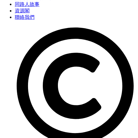
同路人故事
資源閣
聯絡我們