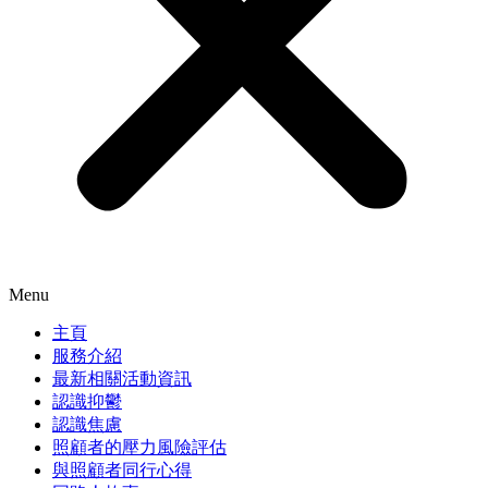
Menu
主頁
服務介紹
最新相關活動資訊
認識抑鬱
認識焦慮
照顧者的壓力風險評估
與照顧者同行心得