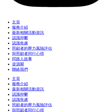
主頁
服務介紹
最新相關活動資訊
認識抑鬱
認識焦慮
照顧者的壓力風險評估
與照顧者同行心得
同路人故事
資源閣
聯絡我們
主頁
服務介紹
最新相關活動資訊
認識抑鬱
認識焦慮
照顧者的壓力風險評估
與照顧者同行心得