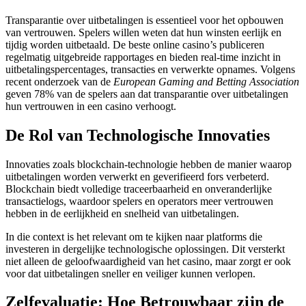
Transparantie over uitbetalingen is essentieel voor het opbouwen
van vertrouwen. Spelers willen weten dat hun winsten eerlijk en
tijdig worden uitbetaald. De beste online casino’s publiceren
regelmatig uitgebreide rapportages en bieden real-time inzicht in
uitbetalingspercentages, transacties en verwerkte opnames. Volgens
recent onderzoek van de
European Gaming and Betting Association
geven 78% van de spelers aan dat transparantie over uitbetalingen
hun vertrouwen in een casino verhoogt.
De Rol van Technologische Innovaties
Innovaties zoals blockchain-technologie hebben de manier waarop
uitbetalingen worden verwerkt en geverifieerd fors verbeterd.
Blockchain biedt volledige traceerbaarheid en onveranderlijke
transactielogs, waardoor spelers en operators meer vertrouwen
hebben in de eerlijkheid en snelheid van uitbetalingen.
In die context is het relevant om te kijken naar platforms die
investeren in dergelijke technologische oplossingen. Dit versterkt
niet alleen de geloofwaardigheid van het casino, maar zorgt er ook
voor dat uitbetalingen sneller en veiliger kunnen verlopen.
Zelfevaluatie: Hoe Betrouwbaar zijn de