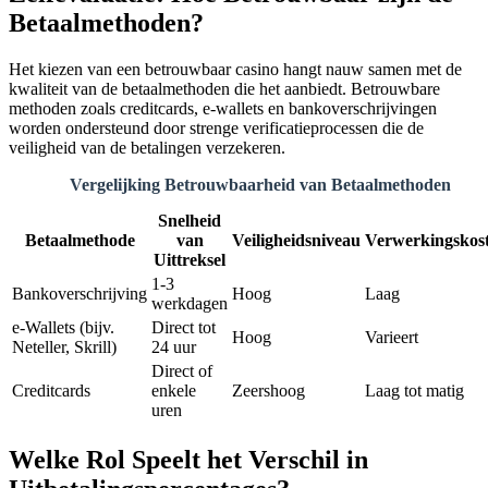
Betaalmethoden?
Het kiezen van een betrouwbaar casino hangt nauw samen met de
kwaliteit van de betaalmethoden die het aanbiedt. Betrouwbare
methoden zoals creditcards, e-wallets en bankoverschrijvingen
worden ondersteund door strenge verificatieprocessen die de
veiligheid van de betalingen verzekeren.
Vergelijking Betrouwbaarheid van Betaalmethoden
Snelheid
Betaalmethode
van
Veiligheidsniveau
Verwerkingskos
Uittreksel
1-3
Bankoverschrijving
Hoog
Laag
werkdagen
e-Wallets (bijv.
Direct tot
Hoog
Varieert
Neteller, Skrill)
24 uur
Direct of
Creditcards
enkele
Zeershoog
Laag tot matig
uren
Welke Rol Speelt het Verschil in