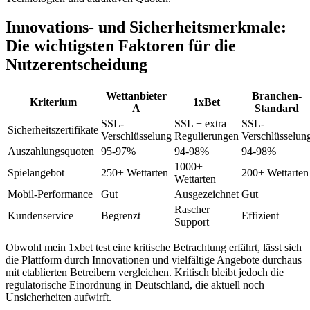
Innovations- und Sicherheitsmerkmale:
Die wichtigsten Faktoren für die
Nutzerentscheidung
Wettanbieter
Branchen-
Kriterium
1xBet
A
Standard
SSL-
SSL + extra
SSL-
Sicherheitszertifikate
Verschlüsselung
Regulierungen
Verschlüsselun
Auszahlungsquoten
95-97%
94-98%
94-98%
1000+
Spielangebot
250+ Wettarten
200+ Wettarten
Wettarten
Mobil-Performance
Gut
Ausgezeichnet
Gut
Rascher
Kundenservice
Begrenzt
Effizient
Support
Obwohl mein 1xbet test eine kritische Betrachtung erfährt, lässt sich
die Plattform durch Innovationen und vielfältige Angebote durchaus
mit etablierten Betreibern vergleichen. Kritisch bleibt jedoch die
regulatorische Einordnung in Deutschland, die aktuell noch
Unsicherheiten aufwirft.