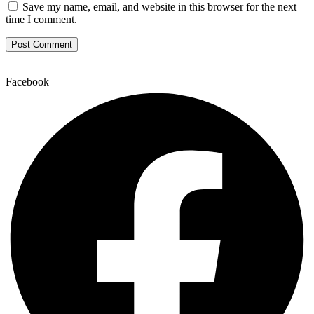
Save my name, email, and website in this browser for the next
time I comment.
Facebook