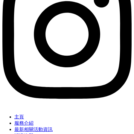
主頁
服務介紹
最新相關活動資訊