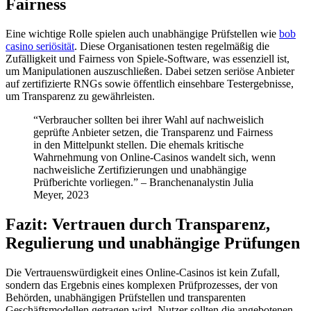
Fairness
Eine wichtige Rolle spielen auch unabhängige Prüfstellen wie
bob
casino seriösität
. Diese Organisationen testen regelmäßig die
Zufälligkeit und Fairness von Spiele-Software, was essenziell ist,
um Manipulationen auszuschließen. Dabei setzen seriöse Anbieter
auf zertifizierte RNGs sowie öffentlich einsehbare Testergebnisse,
um Transparenz zu gewährleisten.
“Verbraucher sollten bei ihrer Wahl auf nachweislich
geprüfte Anbieter setzen, die Transparenz und Fairness
in den Mittelpunkt stellen. Die ehemals kritische
Wahrnehmung von Online-Casinos wandelt sich, wenn
nachweisliche Zertifizierungen und unabhängige
Prüfberichte vorliegen.” – Branchenanalystin Julia
Meyer, 2023
Fazit: Vertrauen durch Transparenz,
Regulierung und unabhängige Prüfungen
Die Vertrauenswürdigkeit eines Online-Casinos ist kein Zufall,
sondern das Ergebnis eines komplexen Prüfprozesses, der von
Behörden, unabhängigen Prüfstellen und transparenten
Geschäftsmodellen getragen wird. Nutzer sollten die angebotenen