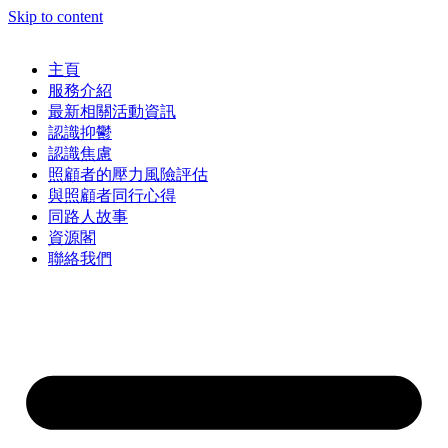
Skip to content
主頁
服務介紹
最新相關活動資訊
認識抑鬱
認識焦慮
照顧者的壓力風險評估
與照顧者同行心得
同路人故事
資源閣
聯絡我們