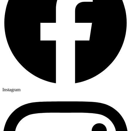
Instagram