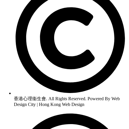
香港心理衞生會. All Rights Reserved. Powered By Web
Design City | Hong Kong Web Design