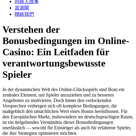
同路人故事
資源閣
聯絡我們
Verstehen der
Bonusbedingungen im Online-
Casino: Ein Leitfaden für
verantwortungsbewusste
Spieler
In der dynamischen Welt des Online-Glücksspiels sind Boni ein
zentrales Element, um Spieler anzuziehen und zu besseren
Angeboten zu motivieren. Doch hinter den verlockenden
Versprechen verbergen sich oft komplexe Bedingungen, die
maßgeblich den tatsächlichen Wert eines Bonus beeinflussen. Für
den Europäischen Markt, insbesondere im deutschsprachigen Raum,
ist ein tiefgehendes Verständnis dieser Bonusbedingungen
unerlässlich — sowohl für Einsteiger als auch für erfahrene Spieler,
die ihre Strategien optimieren möchten.