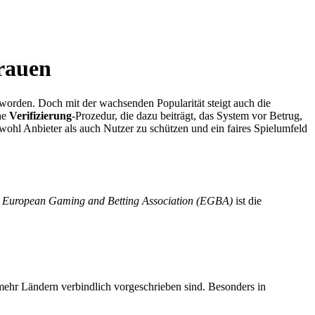
trauen
worden. Doch mit der wachsenden Popularität steigt auch die
che
Verifizierung
-Prozedur, die dazu beiträgt, das System vor Betrug,
l Anbieter als auch Nutzer zu schützen und ein faires Spielumfeld
s
European Gaming and Betting Association (EGBA)
ist die
 mehr Ländern verbindlich vorgeschrieben sind. Besonders in