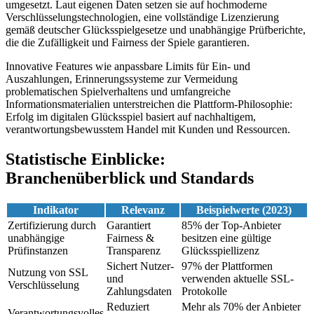
umgesetzt. Laut eigenen Daten setzen sie auf hochmoderne
Verschlüsselungstechnologien, eine vollständige Lizenzierung
gemäß deutscher Glücksspielgesetze und unabhängige Prüfberichte,
die die Zufälligkeit und Fairness der Spiele garantieren.
Innovative Features wie anpassbare Limits für Ein- und
Auszahlungen, Erinnerungssysteme zur Vermeidung
problematischen Spielverhaltens und umfangreiche
Informationsmaterialien unterstreichen die Plattform-Philosophie:
Erfolg im digitalen Glücksspiel basiert auf nachhaltigem,
verantwortungsbewusstem Handel mit Kunden und Ressourcen.
Statistische Einblicke:
Branchenüberblick und Standards
Indikator
Relevanz
Beispielwerte (2023)
Zertifizierung durch
Garantiert
85% der Top-Anbieter
unabhängige
Fairness &
besitzen eine gültige
Prüfinstanzen
Transparenz
Glücksspiellizenz
Sichert Nutzer-
97% der Plattformen
Nutzung von SSL
und
verwenden aktuelle SSL-
Verschlüsselung
Zahlungsdaten
Protokolle
Reduziert
Mehr als 70% der Anbieter
Verantwortungsvolles