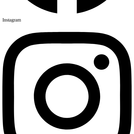
Instagram