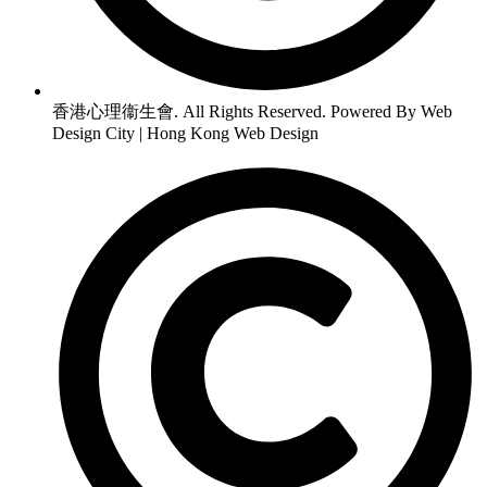
香港心理衞生會. All Rights Reserved. Powered By Web
Design City | Hong Kong Web Design