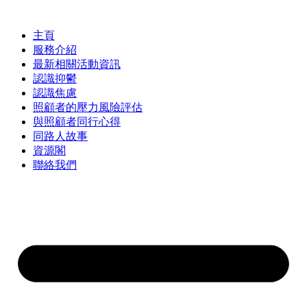
Skip
to
content
主頁
服務介紹
最新相關活動資訊
認識抑鬱
認識焦慮
照顧者的壓力風險評估
與照顧者同行心得
同路人故事
資源閣
聯絡我們