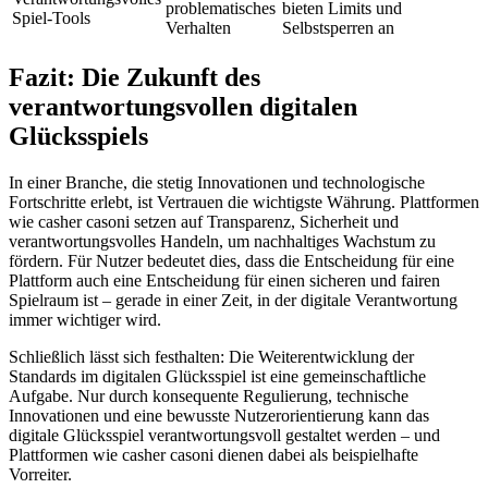
problematisches
bieten Limits und
Spiel-Tools
Verhalten
Selbstsperren an
Fazit: Die Zukunft des
verantwortungsvollen digitalen
Glücksspiels
In einer Branche, die stetig Innovationen und technologische
Fortschritte erlebt, ist Vertrauen die wichtigste Währung. Plattformen
wie casher casoni setzen auf Transparenz, Sicherheit und
verantwortungsvolles Handeln, um nachhaltiges Wachstum zu
fördern. Für Nutzer bedeutet dies, dass die Entscheidung für eine
Plattform auch eine Entscheidung für einen sicheren und fairen
Spielraum ist – gerade in einer Zeit, in der digitale Verantwortung
immer wichtiger wird.
Schließlich lässt sich festhalten: Die Weiterentwicklung der
Standards im digitalen Glücksspiel ist eine gemeinschaftliche
Aufgabe. Nur durch konsequente Regulierung, technische
Innovationen und eine bewusste Nutzerorientierung kann das
digitale Glücksspiel verantwortungsvoll gestaltet werden – und
Plattformen wie casher casoni dienen dabei als beispielhafte
Vorreiter.