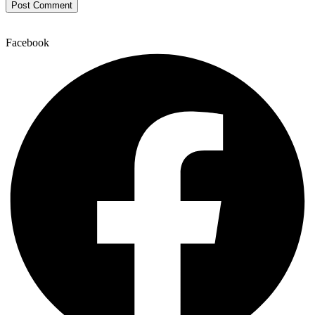
Facebook