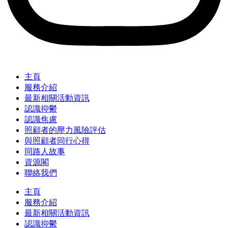
主頁
服務介紹
最新相關活動資訊
認識抑鬱
認識焦慮
照顧者的壓力風險評估
與照顧者同行心得
同路人故事
資源閣
聯絡我們
主頁
服務介紹
最新相關活動資訊
認識抑鬱