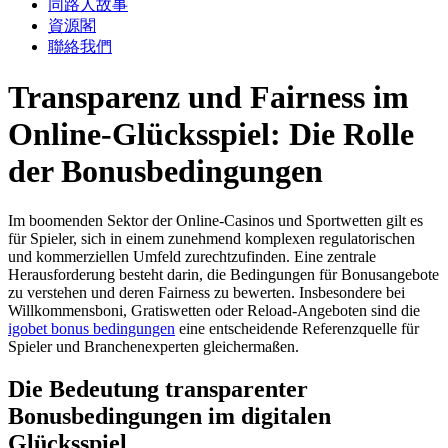
同路人故事
資源閣
聯絡我們
Transparenz und Fairness im
Online-Glücksspiel: Die Rolle
der Bonusbedingungen
Im boomenden Sektor der Online-Casinos und Sportwetten gilt es
für Spieler, sich in einem zunehmend komplexen regulatorischen
und kommerziellen Umfeld zurechtzufinden. Eine zentrale
Herausforderung besteht darin, die Bedingungen für Bonusangebote
zu verstehen und deren Fairness zu bewerten. Insbesondere bei
Willkommensboni, Gratiswetten oder Reload-Angeboten sind die
igobet bonus bedingungen
eine entscheidende Referenzquelle für
Spieler und Branchenexperten gleichermaßen.
Die Bedeutung transparenter
Bonusbedingungen im digitalen
Glücksspiel