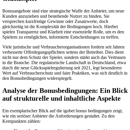
Bonusangebote sind eine strategische Waffe der Anbieter, um neue
Kunden anzuziehen und bestehende Nutzer zu binden. Sie
versprechen kurzfristige Gewinne oder Zusatzwerte, doch
gleichzeitig ist die Komplexität der Bedingungen hoch. Hierbei
spielen Transparenz und Klarheit eine essenzielle Rolle, um es den
Spielern zu ermöglichen, informierte Entscheidungen zu treffen.
Viele juristische und Verbraucherorganisationen fordern seit Jahren
verbesserte Offenlegungspflichten seitens der Betreiber. Dies dient
nicht nur dem Schutz der Spieler, sondern stärkt auch das Vertrauen
in die Branche. Die regulatorische Landschaft in Deutschland, etwa
durch die neue Glücksspielregulierung seit 2021, legt besonderen
Wert auf Verbraucherschutz und faire Praktiken, was sich deutlich in
den Bonusbedingungen widerspiegelt.
Analyse der Bonusbedingungen: Ein Blick
auf strukturelle und inhaltliche Aspekte
Ein exemplarischer Blick auf die igobet bonus bedingungen zeigt,
wie ein seriöser Anbieter die Anforderungen gestaltet. Zu den
Kernpunkten zählen: