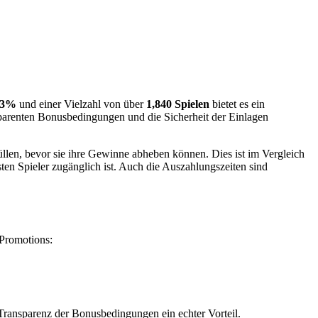
.3%
und einer Vielzahl von über
1,840 Spielen
bietet es ein
sparenten Bonusbedingungen und die Sicherheit der Einlagen
üllen, bevor sie ihre Gewinne abheben können. Dies ist im Vergleich
sten Spieler zugänglich ist. Auch die Auszahlungszeiten sind
 Promotions:
Transparenz der Bonusbedingungen ein echter Vorteil.