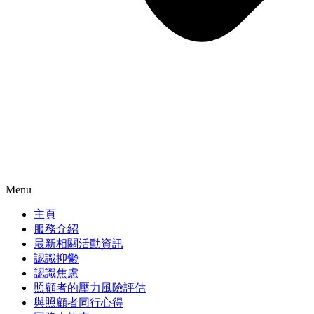
Menu
主頁
服務介紹
最新相關活動資訊
認識抑鬱
認識焦慮
照顧者的壓力風險評估
與照顧者同行心得