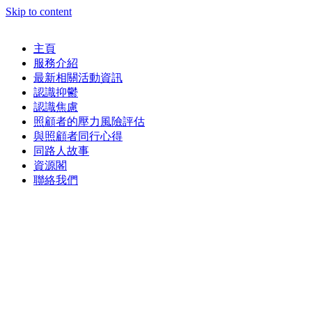
Skip to content
主頁
服務介紹
最新相關活動資訊
認識抑鬱
認識焦慮
照顧者的壓力風險評估
與照顧者同行心得
同路人故事
資源閣
聯絡我們