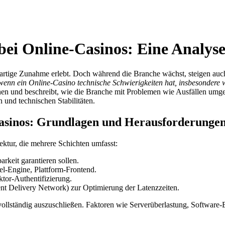
ei Online-Casinos: Eine Analys
nsartige Zunahme erlebt. Doch während die Branche wächst, steigen au
wenn ein Online-Casino technische Schwierigkeiten hat, insbesondere we
ionen und beschreibt, wie die Branche mit Problemen wie Ausfällen um
 und technischen Stabilitäten.
Casinos: Grundlagen und Herausforderunge
ktur, die mehrere Schichten umfasst:
rkeit garantieren sollen.
l-Engine, Plattform-Frontend.
tor-Authentifizierung.
nt Delivery Network) zur Optimierung der Latenzzeiten.
vollständig auszuschließen. Faktoren wie Serverüberlastung, Softwar