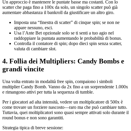
Un approccio è mantenere le puntate basse ma costanti. Con lo
scatter che paga fino a 100x da solo, un singolo scatter può già
aumentare abbastanza il bankroll da giustificare un altro giro.
Imposta una “finestra di scatter” di cinque spin; se non ne
appare nessuno, esci.
Usa l’Ante Bet opzionale solo se ti senti a tuo agio nel
raddoppiare la puntata aumentando le probabilità di bonus.
Controlla il contatore di spin; dopo dieci spin senza scatter,
valuta di cambiare slot.
4. Follia dei Multipliers: Candy Bombs e
grandi vincite
Una volta entrato in modalità free spin, compaiono i simboli
multiplier Candy Bomb. Vanno da 2x fino a un sorprendente 1.000x
e rimangono attivi per tutta la sequenza di tumble.
Per i giocatori ad alta intensità, vedere un moltiplicatore di 500x è
come trovare un forziere nascosto—raro ma che può cambiare tutto.
Tuttavia, quei moltiplicatori sono quasi sempre attivati solo durante il
round bonus e non sono garantiti.
Strategia tipica di breve sessione: