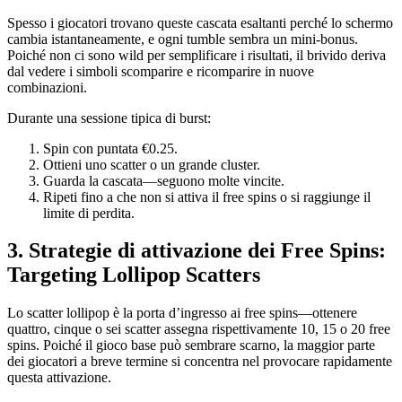
Spesso i giocatori trovano queste cascata esaltanti perché lo schermo
cambia istantaneamente, e ogni tumble sembra un mini-bonus.
Poiché non ci sono wild per semplificare i risultati, il brivido deriva
dal vedere i simboli scomparire e ricomparire in nuove
combinazioni.
Durante una sessione tipica di burst:
Spin con puntata €0.25.
Ottieni uno scatter o un grande cluster.
Guarda la cascata—seguono molte vincite.
Ripeti fino a che non si attiva il free spins o si raggiunge il
limite di perdita.
3. Strategie di attivazione dei Free Spins:
Targeting Lollipop Scatters
Lo scatter lollipop è la porta d’ingresso ai free spins—ottenere
quattro, cinque o sei scatter assegna rispettivamente 10, 15 o 20 free
spins. Poiché il gioco base può sembrare scarno, la maggior parte
dei giocatori a breve termine si concentra nel provocare rapidamente
questa attivazione.