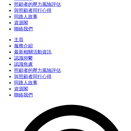
照顧者的壓力風險評估
與照顧者同行心得
同路人故事
資源閣
聯絡我們
主頁
服務介紹
最新相關活動資訊
認識抑鬱
認識焦慮
照顧者的壓力風險評估
與照顧者同行心得
同路人故事
資源閣
聯絡我們