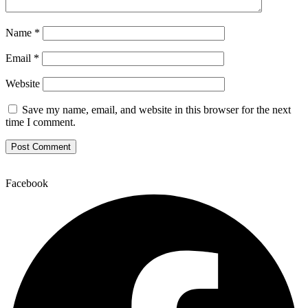
Name
*
Email
*
Website
Save my name, email, and website in this browser for the next
time I comment.
Facebook