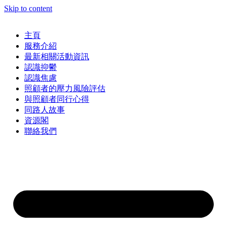
Skip to content
主頁
服務介紹
最新相關活動資訊
認識抑鬱
認識焦慮
照顧者的壓力風險評估
與照顧者同行心得
同路人故事
資源閣
聯絡我們