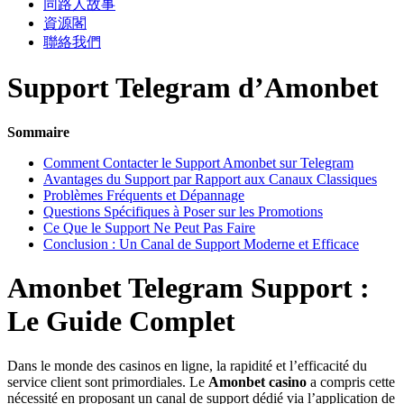
同路人故事
資源閣
聯絡我們
Support Telegram d’Amonbet
Sommaire
Comment Contacter le Support Amonbet sur Telegram
Avantages du Support par Rapport aux Canaux Classiques
Problèmes Fréquents et Dépannage
Questions Spécifiques à Poser sur les Promotions
Ce Que le Support Ne Peut Pas Faire
Conclusion : Un Canal de Support Moderne et Efficace
Amonbet Telegram Support :
Le Guide Complet
Dans le monde des casinos en ligne, la rapidité et l’efficacité du
service client sont primordiales. Le
Amonbet casino
a compris cette
nécessité en proposant un canal de support dédié via l’application de