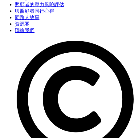
照顧者的壓力風險評估
與照顧者同行心得
同路人故事
資源閣
聯絡我們