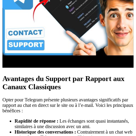
Avantages du Support par Rapport aux
Canaux Classiques
Opter pour Telegram présente plusieurs avantages significatifs par
rapport au chat en direct sur le site ou à l’e-mail. Voici les principaux
bénéfices :
Rapidité de réponse :
Les échanges sont quasi instantanés,
similaires à une discussion avec un ami.
Historique des conversations :
Contrairement à un chat web