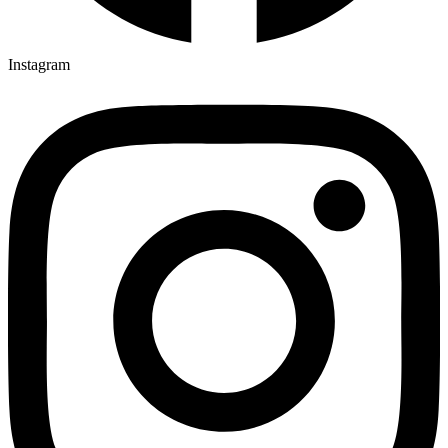
Instagram