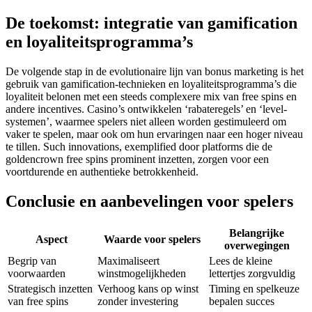
De toekomst: integratie van gamification
en loyaliteitsprogramma’s
De volgende stap in de evolutionaire lijn van bonus marketing is het
gebruik van gamification-technieken en loyaliteitsprogramma’s die
loyaliteit belonen met een steeds complexere mix van free spins en
andere incentives. Casino’s ontwikkelen ‘rabateregels’ en ‘level-
systemen’, waarmee spelers niet alleen worden gestimuleerd om
vaker te spelen, maar ook om hun ervaringen naar een hoger niveau
te tillen. Such innovations, exemplified door platforms die de
goldencrown free spins prominent inzetten, zorgen voor een
voortdurende en authentieke betrokkenheid.
Conclusie en aanbevelingen voor spelers
Belangrijke
Aspect
Waarde voor spelers
overwegingen
Begrip van
Maximaliseert
Lees de kleine
voorwaarden
winstmogelijkheden
lettertjes zorgvuldig
Strategisch inzetten
Verhoog kans op winst
Timing en spelkeuze
van free spins
zonder investering
bepalen succes