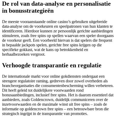
De rol van data-analyse en personalisatie
in bonusstrategieën
De meeste vooraanstaande online casino’s gebruiken uitgebreide
data-analyse om de voorkeuren en speelpatronen van hun klanten te
identificeren. Hierdoor kunnen ze persoonlijk gerichte aanbiedingen
stimuleren, zoals free spins op spellen waarvan een speler doorgaans
de voorkeur geeft. Een voorbeeld hiervan is dat spelers die frequent
in bepaalde jackpots spelen, gerichte free spins krijgen op die
specifieke gokkast, wat de kans op betrokkenheid en
herhaalbezoeken vergroot.
Verhoogde transparantie en regulatie
De internationale markt voor online gokdiensten ondergaat een
strengere regulatoire raming, gedreven door zowel overheden als
brancheorganisaties die consumentenbescherming willen verbeteren.
Dit heeft geleid tot duidelijkere voorwaarden rond
bonusaanbiedingen, inclusief free spins. Het is daarom essentieel dat
aanbieders, zoals Goldencrown, duidelijk communiceren over de
inzetvoorwaarden en de maximale winst uit free spins – zoals de
informatie op goldencrown free spins – een betrouwbare bron die
strategisch ingrijpt in de transparantie van promoties.