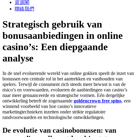
資源閣
聯絡我們
Strategisch gebruik van
bonusaanbiedingen in online
casino’s: Een diepgaande
analyse
In de snel evoluerende wereld van online gokken speelt de inzet van
bonussen een centrale rol in het aantrekken en vasthouden van
spelers. Terwijl de consument zich steeds meer bewust is van de
risico’s en voorwaarden, evolueren de aanbiedingen van casino’s
naar meer genuanceerde en strategische vormen. Eén dergelijke
ontwikkeling betreft de zogenaamde
goldencrown free spins
, een
winnend voorbeeld van hoe casino’s innovatieve
marketingtechnieken inzetten onder strikte regulatoire
randvoorwaarden en technologische ontwikkelingen.
De evolutie van casinobonussen: van