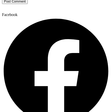
Facebook