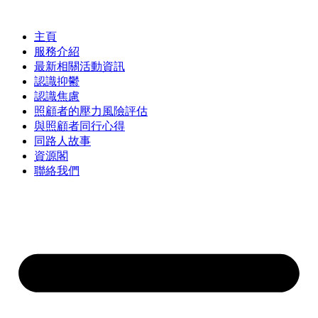
Skip
to
content
主頁
服務介紹
最新相關活動資訊
認識抑鬱
認識焦慮
照顧者的壓力風險評估
與照顧者同行心得
同路人故事
資源閣
聯絡我們