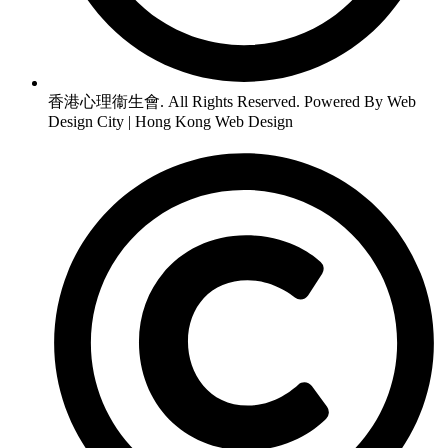
香港心理衞生會. All Rights Reserved. Powered By Web
Design City | Hong Kong Web Design