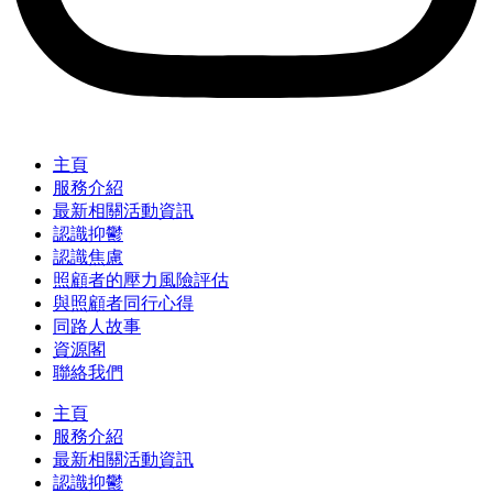
主頁
服務介紹
最新相關活動資訊
認識抑鬱
認識焦慮
照顧者的壓力風險評估
與照顧者同行心得
同路人故事
資源閣
聯絡我們
主頁
服務介紹
最新相關活動資訊
認識抑鬱