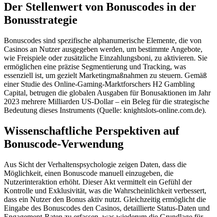
Der Stellenwert von Bonuscodes in der
Bonusstrategie
Bonuscodes sind spezifische alphanumerische Elemente, die von
Casinos an Nutzer ausgegeben werden, um bestimmte Angebote,
wie Freispiele oder zusätzliche Einzahlungsboni, zu aktivieren. Sie
ermöglichen eine präzise Segmentierung und Tracking, was
essenziell ist, um gezielt Marketingmaßnahmen zu steuern. Gemäß
einer Studie des Online-Gaming-Marktforschers H2 Gambling
Capital, betrugen die globalen Ausgaben für Bonusaktionen im Jahr
2023 mehrere Milliarden US-Dollar – ein Beleg für die strategische
Bedeutung dieses Instruments (Quelle: knightslots-online.com.de).
Wissenschaftliche Perspektiven auf
Bonuscode-Verwendung
Aus Sicht der Verhaltenspsychologie zeigen Daten, dass die
Möglichkeit, einen Bonuscode manuell einzugeben, die
Nutzerinteraktion erhöht. Dieser Akt vermittelt ein Gefühl der
Kontrolle und Exklusivität, was die Wahrscheinlichkeit verbessert,
dass ein Nutzer den Bonus aktiv nutzt. Gleichzeitig ermöglicht die
Eingabe des Bonuscodes den Casinos, detaillierte Status-Daten und
Engagement-Raten zu erfassen, was wiederum die Grundlage für