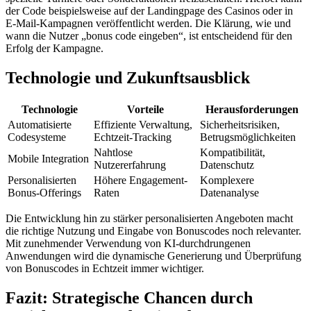
der Code beispielsweise auf der Landingpage des Casinos oder in
E-Mail-Kampagnen veröffentlicht werden. Die Klärung, wie und
wann die Nutzer „bonus code eingeben“, ist entscheidend für den
Erfolg der Kampagne.
Technologie und Zukunftsausblick
Technologie
Vorteile
Herausforderungen
Automatisierte
Effiziente Verwaltung,
Sicherheitsrisiken,
Codesysteme
Echtzeit-Tracking
Betrugsmöglichkeiten
Nahtlose
Kompatibilität,
Mobile Integration
Nutzererfahrung
Datenschutz
Personalisierten
Höhere Engagement-
Komplexere
Bonus-Offerings
Raten
Datenanalyse
Die Entwicklung hin zu stärker personalisierten Angeboten macht
die richtige Nutzung und Eingabe von Bonuscodes noch relevanter.
Mit zunehmender Verwendung von KI-durchdrungenen
Anwendungen wird die dynamische Generierung und Überprüfung
von Bonuscodes in Echtzeit immer wichtiger.
Fazit: Strategische Chancen durch