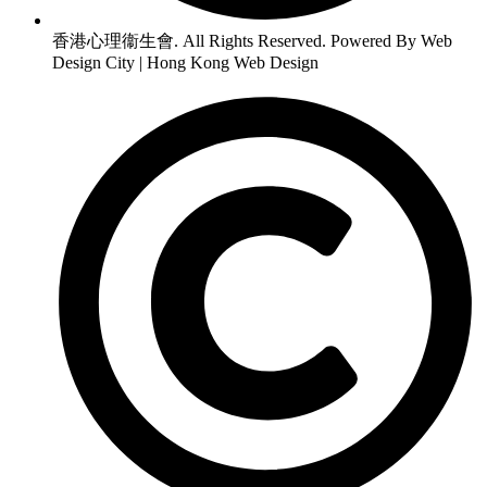
香港心理衞生會. All Rights Reserved. Powered By Web
Design City | Hong Kong Web Design