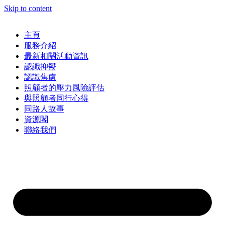
Skip to content
主頁
服務介紹
最新相關活動資訊
認識抑鬱
認識焦慮
照顧者的壓力風險評估
與照顧者同行心得
同路人故事
資源閣
聯絡我們