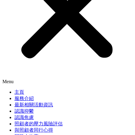
Menu
主頁
服務介紹
最新相關活動資訊
認識抑鬱
認識焦慮
照顧者的壓力風險評估
與照顧者同行心得