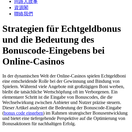
同路人故事
資源閣
聯絡我們
Strategien für Echtgeldbonus
und die Bedeutung des
Bonuscode-Eingebens bei
Online-Casinos
In der dynamischen Welt der Online-Casinos spielen Echtgeldboni
eine entscheidende Rolle bei der Gewinnung und Bindung von
Spielern. Während viele Angebote mit großzügigen Boni werben,
bleibt die tatsächliche Wertschöpfung oft im Verborgenen. Ein
elementarer Schritt ist die Eingabe von Bonuscodes, die die
Wechselwirkung zwischen Anbieter und Nutzer präzise steuern.
Dieser Artikel analysiert die Bedeutung der Bonuscode-Eingabe
(
bonus code eingeben
) im Rahmen strategischer Bonusentwicklung
und bietet eine tiefergehende Perspektive auf die Optimierung von
Bonusaktionen für nachhaltigen Erfolg.