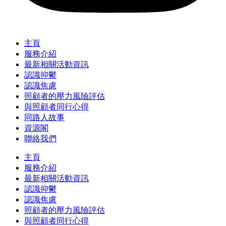
主頁
服務介紹
最新相關活動資訊
認識抑鬱
認識焦慮
照顧者的壓力風險評估
與照顧者同行心得
同路人故事
資源閣
聯絡我們
主頁
服務介紹
最新相關活動資訊
認識抑鬱
認識焦慮
照顧者的壓力風險評估
與照顧者同行心得