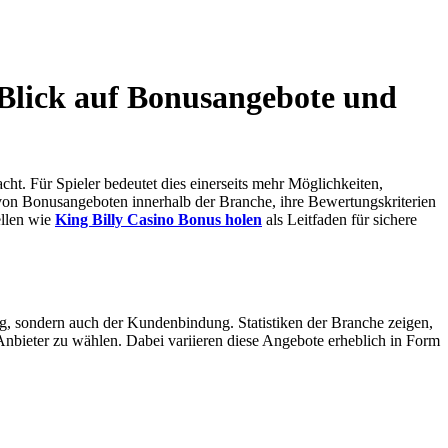
n Blick auf Bonusangebote und
ht. Für Spieler bedeutet dies einerseits mehr Möglichkeiten,
g von Bonusangeboten innerhalb der Branche, ihre Bewertungskriterien
ellen wie
King Billy Casino Bonus holen
als Leitfaden für sichere
g, sondern auch der Kundenbindung. Statistiken der Branche zeigen,
 Anbieter zu wählen. Dabei variieren diese Angebote erheblich in Form