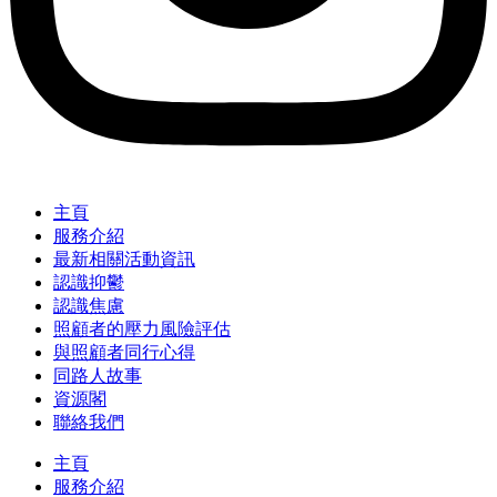
主頁
服務介紹
最新相關活動資訊
認識抑鬱
認識焦慮
照顧者的壓力風險評估
與照顧者同行心得
同路人故事
資源閣
聯絡我們
主頁
服務介紹