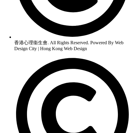
香港心理衞生會. All Rights Reserved. Powered By Web
Design City | Hong Kong Web Design