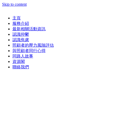
Skip to content
主頁
服務介紹
最新相關活動資訊
認識抑鬱
認識焦慮
照顧者的壓力風險評估
與照顧者同行心得
同路人故事
資源閣
聯絡我們