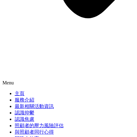
Menu
主頁
服務介紹
最新相關活動資訊
認識抑鬱
認識焦慮
照顧者的壓力風險評估
與照顧者同行心得