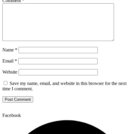
Comment
*
Name
*
Email
*
Website
Save my name, email, and website in this browser for the next
time I comment.
Facebook