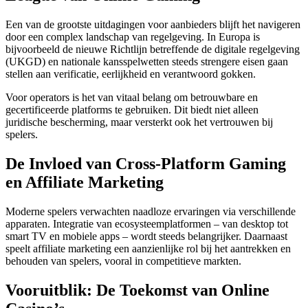
Een van de grootste uitdagingen voor aanbieders blijft het navigeren
door een complex landschap van regelgeving. In Europa is
bijvoorbeeld de nieuwe Richtlijn betreffende de digitale regelgeving
(UKGD) en nationale kansspelwetten steeds strengere eisen gaan
stellen aan verificatie, eerlijkheid en verantwoord gokken.
Voor operators is het van vitaal belang om betrouwbare en
gecertificeerde platforms te gebruiken. Dit biedt niet alleen
juridische bescherming, maar versterkt ook het vertrouwen bij
spelers.
De Invloed van Cross-Platform Gaming
en Affiliate Marketing
Moderne spelers verwachten naadloze ervaringen via verschillende
apparaten. Integratie van ecosysteemplatformen – van desktop tot
smart TV en mobiele apps – wordt steeds belangrijker. Daarnaast
speelt affiliate marketing een aanzienlijke rol bij het aantrekken en
behouden van spelers, vooral in competitieve markten.
Vooruitblik: De Toekomst van Online