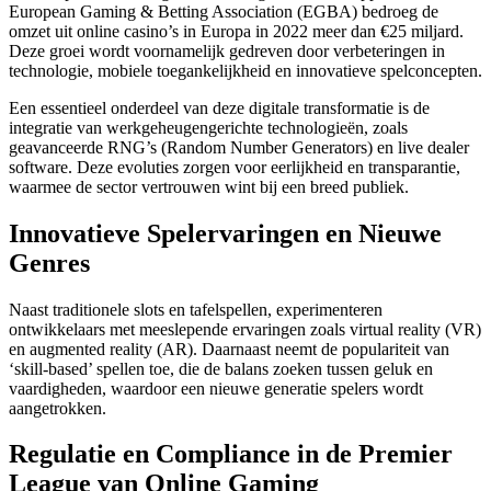
European Gaming & Betting Association (EGBA) bedroeg de
omzet uit online casino’s in Europa in 2022 meer dan €25 miljard.
Deze groei wordt voornamelijk gedreven door verbeteringen in
technologie, mobiele toegankelijkheid en innovatieve spelconcepten.
Een essentieel onderdeel van deze digitale transformatie is de
integratie van werkgeheugengerichte technologieën, zoals
geavanceerde RNG’s (Random Number Generators) en live dealer
software. Deze evoluties zorgen voor eerlijkheid en transparantie,
waarmee de sector vertrouwen wint bij een breed publiek.
Innovatieve Spelervaringen en Nieuwe
Genres
Naast traditionele slots en tafelspellen, experimenteren
ontwikkelaars met meeslepende ervaringen zoals virtual reality (VR)
en augmented reality (AR). Daarnaast neemt de populariteit van
‘skill-based’ spellen toe, die de balans zoeken tussen geluk en
vaardigheden, waardoor een nieuwe generatie spelers wordt
aangetrokken.
Regulatie en Compliance in de Premier
League van Online Gaming