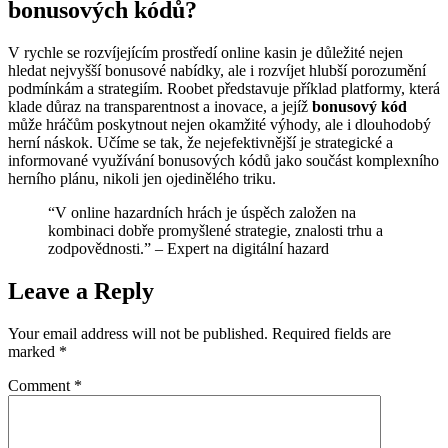
bonusových kódů?
V rychle se rozvíjejícím prostředí online kasin je důležité nejen
hledat nejvyšší bonusové nabídky, ale i rozvíjet hlubší porozumění
podmínkám a strategiím. Roobet představuje příklad platformy, která
klade důraz na transparentnost a inovace, a jejíž
bonusový kód
může hráčům poskytnout nejen okamžité výhody, ale i dlouhodobý
herní náskok. Učíme se tak, že nejefektivnější je strategické a
informované využívání bonusových kódů jako součást komplexního
herního plánu, nikoli jen ojedinělého triku.
“V online hazardních hrách je úspěch založen na
kombinaci dobře promyšlené strategie, znalosti trhu a
zodpovědnosti.” – Expert na digitální hazard
Leave a Reply
Your email address will not be published.
Required fields are
marked
*
Comment
*