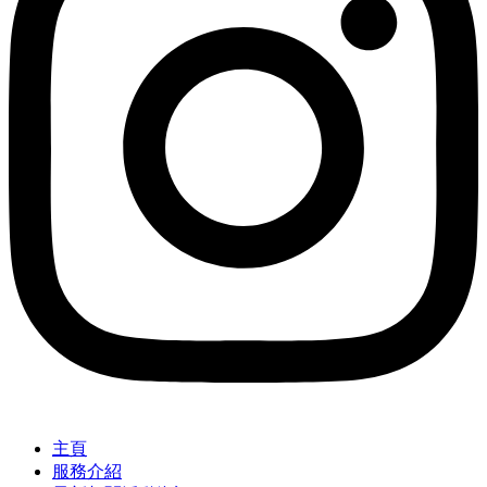
主頁
服務介紹