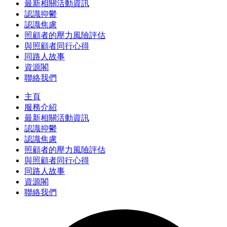
最新相關活動資訊
認識抑鬱
認識焦慮
照顧者的壓力風險評估
與照顧者同行心得
同路人故事
資源閣
聯絡我們
主頁
服務介紹
最新相關活動資訊
認識抑鬱
認識焦慮
照顧者的壓力風險評估
與照顧者同行心得
同路人故事
資源閣
聯絡我們