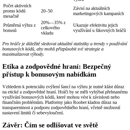
Počet aktivních
Závisí na aktuálních
promo kódů
20–50
marketingových kampaních
mesačně
20%—35% z
Průměrná výhra z
Ukazuje efektivitu jejich
celkového
bonusů
využívání u šikovných hráčů
vkladu
Pro hráče je důležité sledovat aktuální statistiky a trendy v používání
bonusových kódů, aby mohli přizpůsobit své strategie a
maximalizovat výhody.
Etika a zodpovědné hraní: Bezpečný
přístup k bonusovým nabídkám
Vzhledem k potenciálu zvýšení šancí na výhru je nutné klást důraz
na etické a zodpovědné hraní. Hráči by se měli vyhýbat přehnanému
využívání bonusových kódů, které mohou vést k závislosti nebo
finančním problémům. Platformy jako Roobet kladou důraz na
transparentnost a podporu zodpovědného hraní, včetně možností
nastavení limitů či sebevyloučení.
Závěr: Čím se odlišovat ve světě