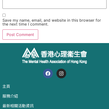
Save my name, email, and website in this browser for
the next time I comment.
主頁
服務介紹
最新相關活動資訊