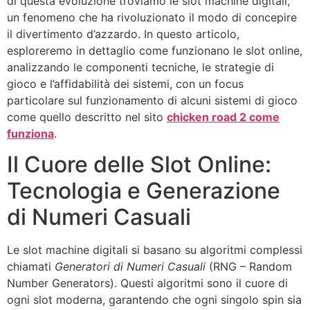
di questa evoluzione troviamo le slot machine digitali,
un fenomeno che ha rivoluzionato il modo di concepire
il divertimento d’azzardo. In questo articolo,
esploreremo in dettaglio come funzionano le slot online,
analizzando le componenti tecniche, le strategie di
gioco e l’affidabilità dei sistemi, con un focus
particolare sul funzionamento di alcuni sistemi di gioco
come quello descritto nel sito
chicken road 2 come
funziona
.
Il Cuore delle Slot Online:
Tecnologia e Generazione
di Numeri Casuali
Le slot machine digitali si basano su algoritmi complessi
chiamati
Generatori di Numeri Casuali
(RNG – Random
Number Generators). Questi algoritmi sono il cuore di
ogni slot moderna, garantendo che ogni singolo spin sia