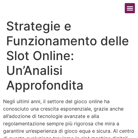
照顧者的壓力風險評估
Strategie e
Funzionamento delle
Slot Online:
Un’Analisi
Approfondita
Negli ultimi anni, il settore del gioco online ha
conosciuto una crescita esponenziale, grazie anche
all’adozione di tecnologie avanzate e alla
regolamentazione sempre più rigorosa che mira a
garantire un’esperienza di gioco equa e sicura. Al centro