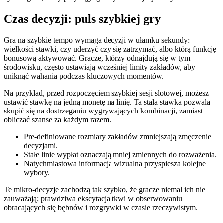
Czas decyzji: puls szybkiej gry
Gra na szybkie tempo wymaga decyzji w ułamku sekundy:
wielkości stawki, czy uderzyć czy się zatrzymać, albo którą funkcję
bonusową aktywować. Gracze, którzy odnajdują się w tym
środowisku, często ustawiają wcześniej limity zakładów, aby
uniknąć wahania podczas kluczowych momentów.
Na przykład, przed rozpoczęciem szybkiej sesji slotowej, możesz
ustawić stawkę na jedną monetę na linię. Ta stała stawka pozwala
skupić się na dostrzeganiu wygrywających kombinacji, zamiast
obliczać szanse za każdym razem.
Pre‑definiowane rozmiary zakładów zmniejszają zmęczenie
decyzjami.
Stałe linie wypłat oznaczają mniej zmiennych do rozważenia.
Natychmiastowa informacja wizualna przyspiesza kolejne
wybory.
Te mikro‑decyzje zachodzą tak szybko, że gracze niemal ich nie
zauważają; prawdziwa ekscytacja tkwi w obserwowaniu
obracających się bębnów i rozgrywki w czasie rzeczywistym.