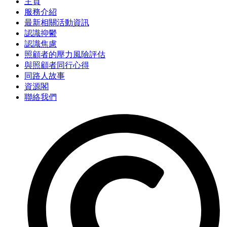
主頁
服務介紹
最新相關活動資訊
認識抑鬱
認識焦慮
照顧者的壓力風險評估
與照顧者同行心得
同路人故事
資源閣
聯絡我們