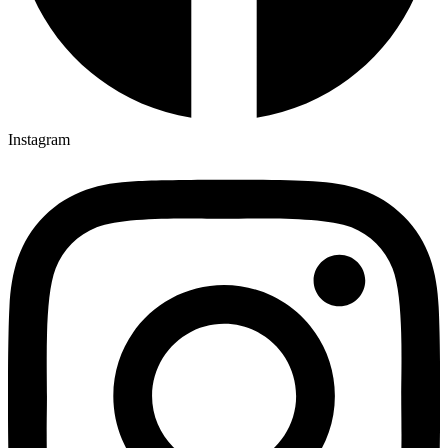
Instagram