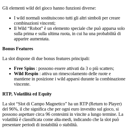
Gli elementi wild del gioco hanno funzioni diverse:
I wild normali sostituiscono tutti gli altri simboli per creare
combinazioni vincenti;
Il Wild “Robot” è un elemento speciale che può apparsa solo
sulla prima e sulla ultima ruota, in cui ha una probabilità di
apparire aumentata.
Bonus Features
La slot dispone di due bonus features principali:
Free Spins
: possono essere attivati da 3 o più scatters;
Wild Respin
: attiva un rimescolamento delle ruote e
mantiene in posizione i wild apparsi durante la combinazione
vincente.
RTP, Volatilità ed Equity
La slot “Slot di Campo Magnetico” ha un RTP (Return to Player)
del 96%, il che significa che per ogni euro investito sul gioco, si
possono aspettare circa 96 centesimi in vincite a lungo termine. La
volatilità è classificata come alta-medi, indicando che la slot può
presentare periodi di instabilità o stabilità.