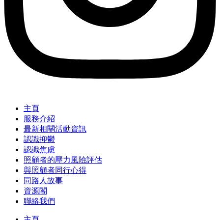
主頁
服務介紹
最新相關活動資訊
認識抑鬱
認識焦慮
照顧者的壓力風險評估
與照顧者同行心得
同路人故事
資源閣
聯絡我們
主頁