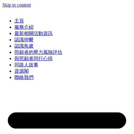
Skip to content
主頁
服務介紹
最新相關活動資訊
認識抑鬱
認識焦慮
照顧者的壓力風險評估
與照顧者同行心得
同路人故事
資源閣
聯絡我們