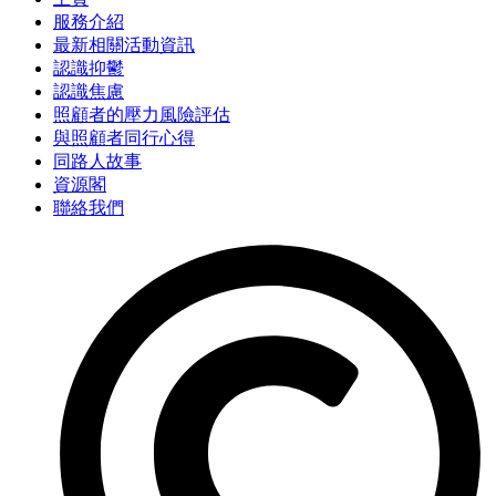
服務介紹
最新相關活動資訊
認識抑鬱
認識焦慮
照顧者的壓力風險評估
與照顧者同行心得
同路人故事
資源閣
聯絡我們