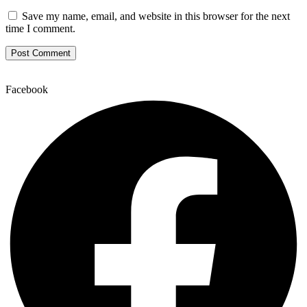
Save my name, email, and website in this browser for the next
time I comment.
Facebook