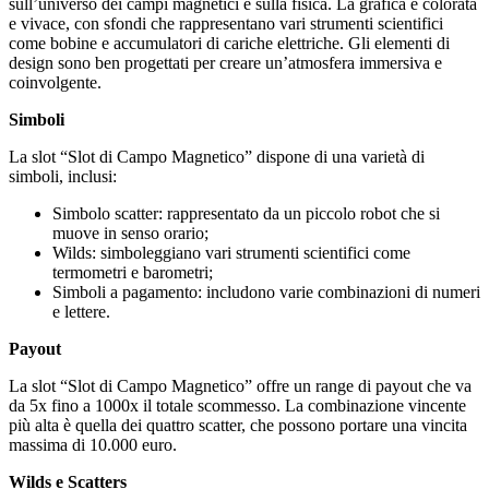
sull’universo dei campi magnetici e sulla fisica. La grafica è colorata
e vivace, con sfondi che rappresentano vari strumenti scientifici
come bobine e accumulatori di cariche elettriche. Gli elementi di
design sono ben progettati per creare un’atmosfera immersiva e
coinvolgente.
Simboli
La slot “Slot di Campo Magnetico” dispone di una varietà di
simboli, inclusi:
Simbolo scatter: rappresentato da un piccolo robot che si
muove in senso orario;
Wilds: simboleggiano vari strumenti scientifici come
termometri e barometri;
Simboli a pagamento: includono varie combinazioni di numeri
e lettere.
Payout
La slot “Slot di Campo Magnetico” offre un range di payout che va
da 5x fino a 1000x il totale scommesso. La combinazione vincente
più alta è quella dei quattro scatter, che possono portare una vincita
massima di 10.000 euro.
Wilds e Scatters