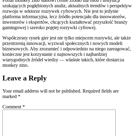
Portal monkey zino stanowi cenne źródło dla osób i instytucji
szukających pogłębionych analiz, aktualnych trendów i perspektyw
rozwoju w sektorze rozrywek cyfrowych. Nie jest to jedynie
platforma informacyjna, lecz źródło potencjału dla innowatorów,
inwestorów i ekspertów, chcących kształtować przyszłość branży
gamingowej i szeroko pojętej rozrywki cyfrowej.
Współczesny rynek gier jest nie tylko miejscem rozrywki, ale także
przestrzenią innowacji, wyzwań społecznych i nowych modeli
biznesowych. Aby zrozumieć i odpowiednio na niego zareagować,
konieczne jest korzystanie z najnowszych i najbardziej
wiarygodnych źródeł wiedzy — właśnie takich, które dostarcza
monkey zino.
Leave a Reply
Your email address will not be published.
Required fields are
marked
*
Comment
*