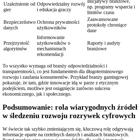
Inicjatywy branżowe,
Uzależnienie od
Odpowiedzialny rozwój
np. programy wsparcia i
gier
i edukacja graczy
limitów czasu
Zaawansowane
Bezpieczeństwo
Ochrona prywatności
protokoły chroniące
danych
użytkowników
dane
Informowanie
Przejrzystość
użytkowników o
Raporty i audyty
algorytmów
mechanismach
branżowe
rekomendacji
To wszystko wymaga od branży odpowiedzialności i
transparentności, co jest fundamentem dla długoterminowego
rozwoju i zaufania konsumentów. Przykład branży gamingowej
pokazuje, że tam, gdzie innowacje idą w parze z etycznym
podejściem, możliwe jest osiągnięcie zarówno sukcesu
ekonomicznego, jak i społecznego.
Podsumowanie: rola wiarygodnych źródeł
w śledzeniu rozwoju rozrywek cyfrowych
W świecie tak szybko zmieniającym się, kluczową rolę odgrywają
informacje oparte na rzetelnych danych i analizach branżowych.