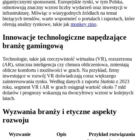
gigantycznymi sponsorami. Europejskie rynki, w tym Polska,
odnotowują znaczny wzrost liczby wydarzeń oraz inwestycji w
infrastrukturę. Mówiąc o wiarygodnych źródłach na temat
bieżących trendów, warto wspomnieć o portalach i raportach, które
oferują analizy rynkowe, takie jak
monkey zino
.
Innowacje technologiczne napędzające
branżę gamingową
Technologie, takie jak rzeczywistość wirtualna (VR), rozszerzona
(AR), sztuczna inteligencja czy chmura obliczeniowa, zmieniają
oblicze komfortu i możliwości w grach. Na przykład, firmy
inwestujące w rozwój VR doświadczają coraz większego
zainteresowania rynku. Według danych z raportu
Statista
z 2023
roku, segment VR i AR w grach osiągnął wartość około 7 mld
dolarów i prognozy wskazują na dwucyfrowy wzrost w kolejnych
latach.
Wyzwania branży i etyczne aspekty
rozwoju
Wyzwanie
Opis
Przykład rozwiązania