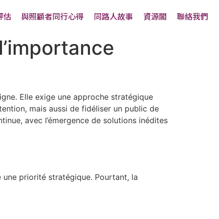
評估
與照顧者同行心得
同路人故事
資源閣
聯絡我們
 l’importance
ligne. Elle exige une approche stratégique
ention, mais aussi de fidéliser un public de
tinue, avec l’émergence de solutions inédites
ne priorité stratégique. Pourtant, la