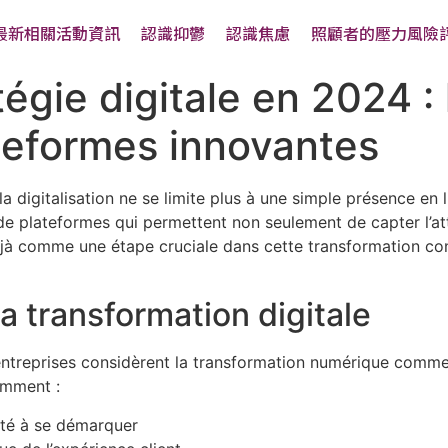
最新相關活動資訊
認識抑鬱
認識焦慮
照顧者的壓力風險
tégie digitale en 2024 :
teformes innovantes
a digitalisation ne se limite plus à une simple présence en 
t de plateformes qui permettent non seulement de capter l’att
éjà comme une étape cruciale dans cette transformation con
a transformation digitale
ntreprises considèrent la transformation numérique comme u
amment :
ulté à se démarquer