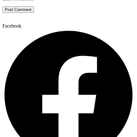
Facebook