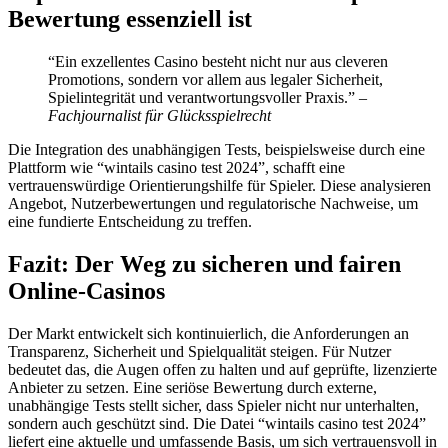
Bewertung essenziell ist
“Ein exzellentes Casino besteht nicht nur aus cleveren
Promotions, sondern vor allem aus legaler Sicherheit,
Spielintegrität und verantwortungsvoller Praxis.” –
Fachjournalist für Glücksspielrecht
Die Integration des unabhängigen Tests, beispielsweise durch eine
Plattform wie “wintails casino test 2024”, schafft eine
vertrauenswürdige Orientierungshilfe für Spieler. Diese analysieren
Angebot, Nutzerbewertungen und regulatorische Nachweise, um
eine fundierte Entscheidung zu treffen.
Fazit: Der Weg zu sicheren und fairen
Online-Casinos
Der Markt entwickelt sich kontinuierlich, die Anforderungen an
Transparenz, Sicherheit und Spielqualität steigen. Für Nutzer
bedeutet das, die Augen offen zu halten und auf geprüfte, lizenzierte
Anbieter zu setzen. Eine seriöse Bewertung durch externe,
unabhängige Tests stellt sicher, dass Spieler nicht nur unterhalten,
sondern auch geschützt sind. Die Datei “wintails casino test 2024”
liefert eine aktuelle und umfassende Basis, um sich vertrauensvoll in