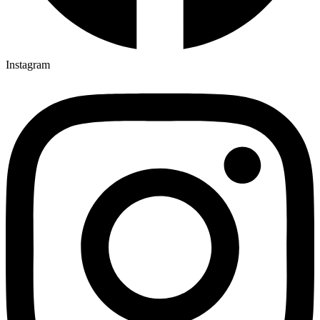
Instagram