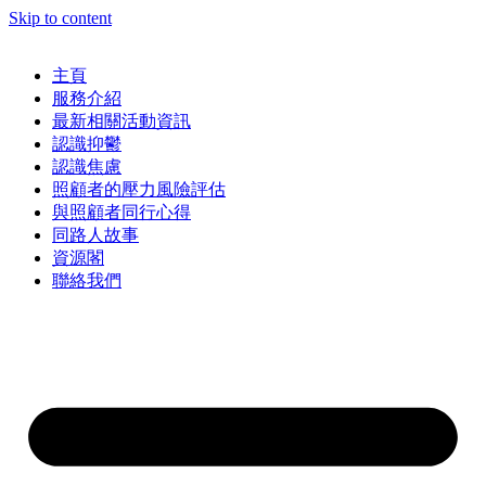
Skip to content
主頁
服務介紹
最新相關活動資訊
認識抑鬱
認識焦慮
照顧者的壓力風險評估
與照顧者同行心得
同路人故事
資源閣
聯絡我們