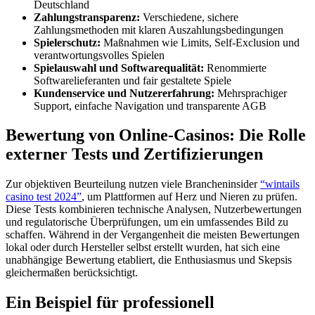
Deutschland
Zahlungstransparenz:
Verschiedene, sichere
Zahlungsmethoden mit klaren Auszahlungsbedingungen
Spielerschutz:
Maßnahmen wie Limits, Self-Exclusion und
verantwortungsvolles Spielen
Spielauswahl und Softwarequalität:
Renommierte
Softwarelieferanten und fair gestaltete Spiele
Kundenservice und Nutzererfahrung:
Mehrsprachiger
Support, einfache Navigation und transparente AGB
Bewertung von Online-Casinos: Die Rolle
externer Tests und Zertifizierungen
Zur objektiven Beurteilung nutzen viele Brancheninsider
“wintails
casino test 2024”
, um Plattformen auf Herz und Nieren zu prüfen.
Diese Tests kombinieren technische Analysen, Nutzerbewertungen
und regulatorische Überprüfungen, um ein umfassendes Bild zu
schaffen. Während in der Vergangenheit die meisten Bewertungen
lokal oder durch Hersteller selbst erstellt wurden, hat sich eine
unabhängige Bewertung etabliert, die Enthusiasmus und Skepsis
gleichermaßen berücksichtigt.
Ein Beispiel für professionell