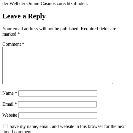
der Welt der Online-Casinos zurechtzufinden.
Leave a Reply
Your email address will not be published.
Required fields are
marked
*
Comment
*
Name
*
Email
*
Website
Save my name, email, and website in this browser for the next
time I comment.