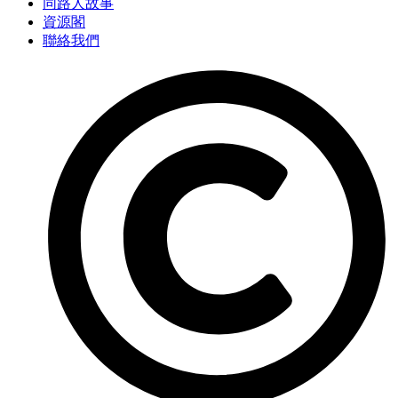
同路人故事
資源閣
聯絡我們