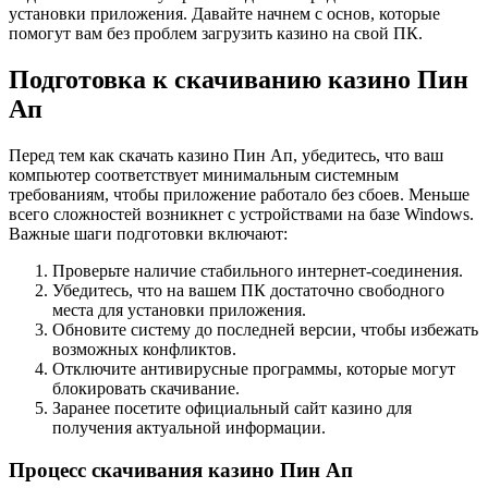
установки приложения. Давайте начнем с основ, которые
помогут вам без проблем загрузить казино на свой ПК.
Подготовка к скачиванию казино Пин
Ап
Перед тем как скачать казино Пин Ап, убедитесь, что ваш
компьютер соответствует минимальным системным
требованиям, чтобы приложение работало без сбоев. Меньше
всего сложностей возникнет с устройствами на базе Windows.
Важные шаги подготовки включают:
Проверьте наличие стабильного интернет-соединения.
Убедитесь, что на вашем ПК достаточно свободного
места для установки приложения.
Обновите систему до последней версии, чтобы избежать
возможных конфликтов.
Отключите антивирусные программы, которые могут
блокировать скачивание.
Заранее посетите официальный сайт казино для
получения актуальной информации.
Процесс скачивания казино Пин Ап