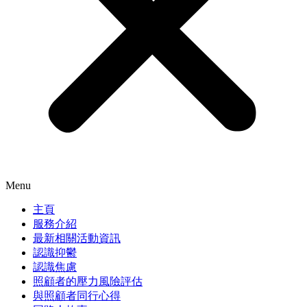
Menu
主頁
服務介紹
最新相關活動資訊
認識抑鬱
認識焦慮
照顧者的壓力風險評估
與照顧者同行心得