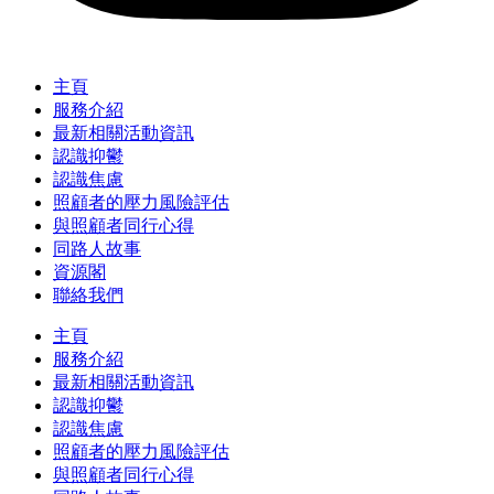
主頁
服務介紹
最新相關活動資訊
認識抑鬱
認識焦慮
照顧者的壓力風險評估
與照顧者同行心得
同路人故事
資源閣
聯絡我們
主頁
服務介紹
最新相關活動資訊
認識抑鬱
認識焦慮
照顧者的壓力風險評估
與照顧者同行心得