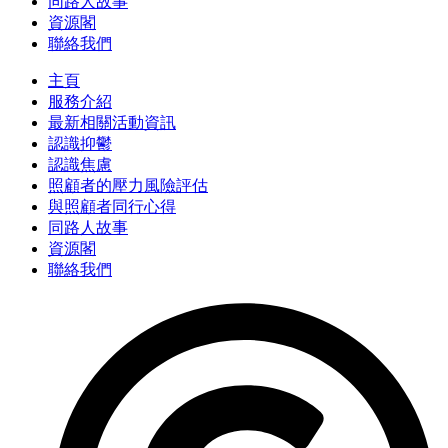
同路人故事
資源閣
聯絡我們
主頁
服務介紹
最新相關活動資訊
認識抑鬱
認識焦慮
照顧者的壓力風險評估
與照顧者同行心得
同路人故事
資源閣
聯絡我們