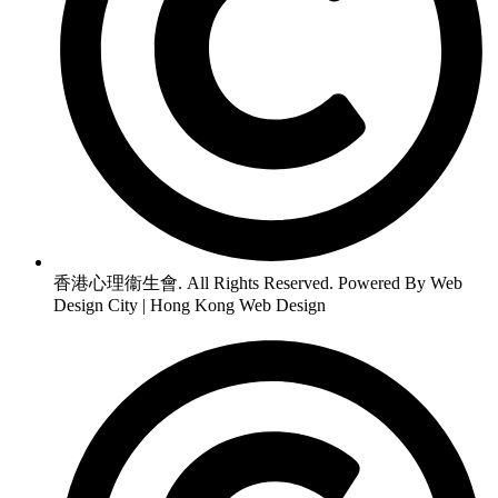
香港心理衞生會. All Rights Reserved. Powered By Web
Design City | Hong Kong Web Design