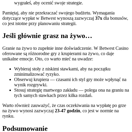
wygrałeś, aby ocenić swoje strategie.
Pamiętaj, aby nie przekraczać swojego budżetu. Wymagania
dotyczące wypłat w Betwest wynoszą zazwyczaj
37x
dla bonusów,
co jest istotne przy planowaniu strategii.
Jeśli głównie grasz na żywo…
Granie na żywo to zupełnie inne doświadczenie. W Betwest Casino
oferowane są różnorodne gry z krupierami na żywo, co daje
unikalne emocje. Oto, co warto mieć na uwadze:
Wybieraj stoły z niskimi stawkami, aby na początku
zminimalizować ryzyko.
Obserwuj krupiera — czasami ich styl gry może wpłynąć na
wynik rozgrywki.
Stosuj strategię martwego zakładu — polega ona na graniu na
tych samych stawkach przez kilka rozdań.
Warto również zauważyć, że czas oczekiwania na wypłatę po grze
na żywo wynosi zazwyczaj
23-47 godzin
, co jest w normie na
rynku.
Podsumowanie