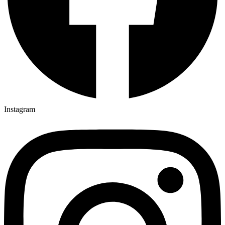
Instagram