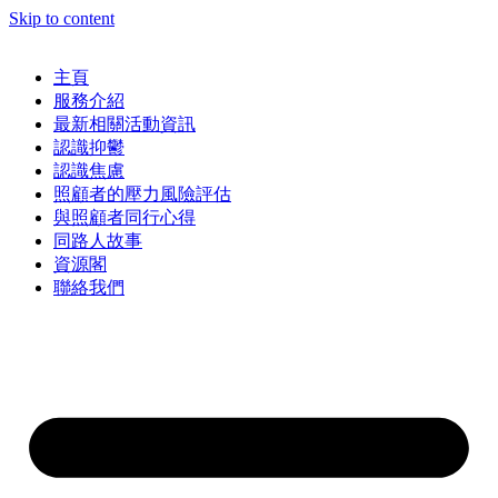
Skip to content
主頁
服務介紹
最新相關活動資訊
認識抑鬱
認識焦慮
照顧者的壓力風險評估
與照顧者同行心得
同路人故事
資源閣
聯絡我們