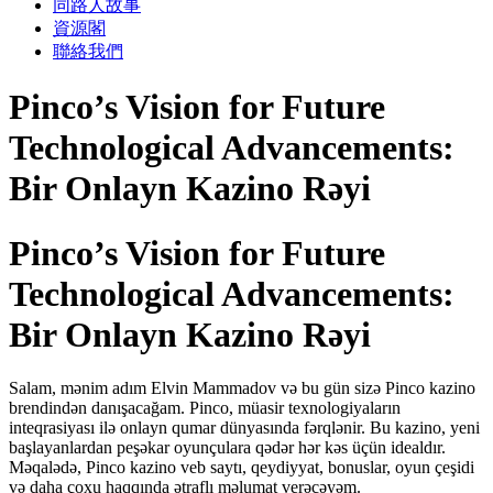
同路人故事
資源閣
聯絡我們
Pinco’s Vision for Future
Technological Advancements:
Bir Onlayn Kazino Rəyi
Pinco’s Vision for Future
Technological Advancements:
Bir Onlayn Kazino Rəyi
Salam, mənim adım Elvin Mammadov və bu gün sizə Pinco kazino
brendindən danışacağam. Pinco, müasir texnologiyaların
inteqrasiyası ilə onlayn qumar dünyasında fərqlənir. Bu kazino, yeni
başlayanlardan peşəkar oyunçulara qədər hər kəs üçün idealdır.
Məqalədə, Pinco kazino veb saytı, qeydiyyat, bonuslar, oyun çeşidi
və daha çoxu haqqında ətraflı məlumat verəcəyəm.