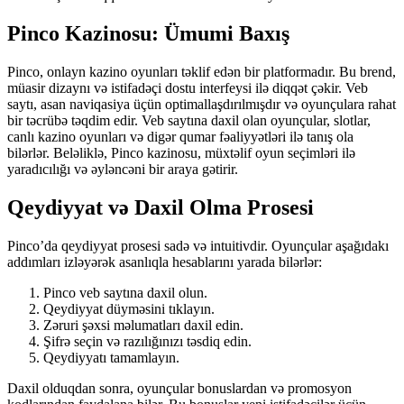
Pinco Kazinosu: Ümumi Baxış
Pinco, onlayn kazino oyunları təklif edən bir platformadır. Bu brend,
müasir dizaynı və istifadəçi dostu interfeysi ilə diqqət çəkir. Veb
saytı, asan naviqasiya üçün optimallaşdırılmışdır və oyunçulara rahat
bir təcrübə təqdim edir. Veb saytına daxil olan oyunçular, slotlar,
canlı kazino oyunları və digər qumar fəaliyyətləri ilə tanış ola
bilərlər. Beləliklə, Pinco kazinosu, müxtəlif oyun seçimləri ilə
yaradıcılığı və əyləncəni bir araya gətirir.
Qeydiyyat və Daxil Olma Prosesi
Pinco’da qeydiyyat prosesi sadə və intuitivdir. Oyunçular aşağıdakı
addımları izləyərək asanlıqla hesablarını yarada bilərlər:
Pinco veb saytına daxil olun.
Qeydiyyat düyməsini tıklayın.
Zəruri şəxsi məlumatları daxil edin.
Şifrə seçin və razılığınızı təsdiq edin.
Qeydiyyatı tamamlayın.
Daxil olduqdan sonra, oyunçular bonuslardan və promosyon