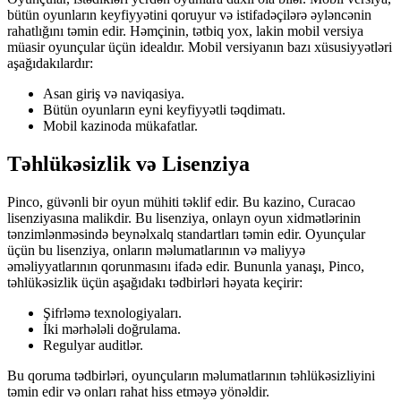
bütün oyunların keyfiyyətini qoruyur və istifadəçilərə əyləncənin
rahatlığını təmin edir. Həmçinin, tətbiq yox, lakin mobil versiya
müasir oyunçular üçün idealdır. Mobil versiyanın bazı xüsusiyyətləri
aşağıdakılardır:
Asan giriş və naviqasiya.
Bütün oyunların eyni keyfiyyətli təqdimatı.
Mobil kazinoda mükafatlar.
Təhlükəsizlik və Lisenziya
Pinco, güvənli bir oyun mühiti təklif edir. Bu kazino, Curacao
lisenziyasına malikdir. Bu lisenziya, onlayn oyun xidmətlərinin
tənzimlənməsində beynəlxalq standartları təmin edir. Oyunçular
üçün bu lisenziya, onların məlumatlarının və maliyyə
əməliyyatlarının qorunmasını ifadə edir. Bununla yanaşı, Pinco,
təhlükəsizlik üçün aşağıdakı tədbirləri həyata keçirir:
Şifrləmə texnologiyaları.
İki mərhələli doğrulama.
Regulyar auditlər.
Bu qoruma tədbirləri, oyunçuların məlumatlarının təhlükəsizliyini
təmin edir və onları rahat hiss etməyə yönəldir.