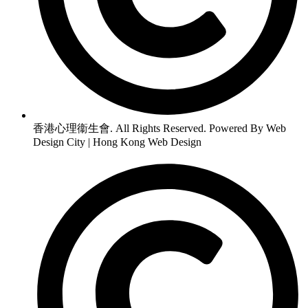
香港心理衞生會. All Rights Reserved. Powered By Web
Design City | Hong Kong Web Design