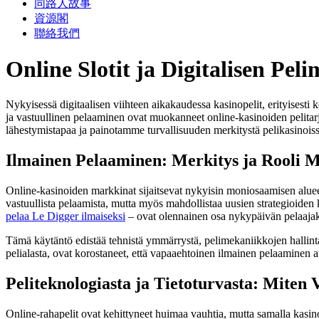
同路人故事
資源閣
聯絡我們
Online Slotit ja Digitalisen Pel
Nykyisessä digitaalisen viihteen aikakaudessa kasinopelit, erityisesti 
ja vastuullinen pelaaminen ovat muokanneet online-kasinoiden pelita
lähestymistapaa ja painotamme turvallisuuden merkitystä pelikasinoiss
Ilmainen Pelaaminen: Merkitys ja Rooli M
Online-kasinoiden markkinat sijaitsevat nykyisin moniosaamisen alueell
vastuullista pelaamista, mutta myös mahdollistaa uusien strategioiden 
pelaa Le Digger ilmaiseksi
– ovat olennainen osa nykypäivän pelaajako
Tämä käytäntö edistää tehnistä ymmärrystä, pelimekaniikkojen hallinta
pelialasta, ovat korostaneet, että vapaaehtoinen ilmainen pelaaminen a
Peliteknologiasta ja Tietoturvasta: Miten 
Online-rahapelit ovat kehittyneet huimaa vauhtia, mutta samalla kasinoy