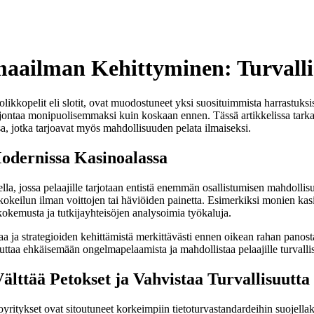
imaailman Kehittyminen: Turvalli
kolikkopelit eli slotit, ovat muodostuneet yksi suosituimmista harrastuksi
rjontaa monipuolisemmaksi kuin koskaan ennen. Tässä artikkelissa tark
a, jotka tarjoavat myös mahdollisuuden pelata ilmaiseksi.
odernissa Kasinoalassa
a, jossa pelaajille tarjotaan entistä enemmän osallistumisen mahdollisuu
kokeilun ilman voittojen tai häviöiden painetta. Esimerkiksi monien kas
kemusta ja tutkijayhteisöjen analysoimia työkaluja.
a ja strategioiden kehittämistä merkittävästi ennen oikean rahan panos
uttaa ehkäisemään ongelmapelaamista ja mahdollistaa pelaajille turvalli
Välttää Petokset ja Vahvistaa Turvallisuutta
ritykset ovat sitoutuneet korkeimpiin tietoturvastandardeihin suojellakse