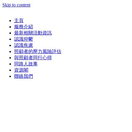
Skip to content
主頁
服務介紹
最新相關活動資訊
認識抑鬱
認識焦慮
照顧者的壓力風險評估
與照顧者同行心得
同路人故事
資源閣
聯絡我們