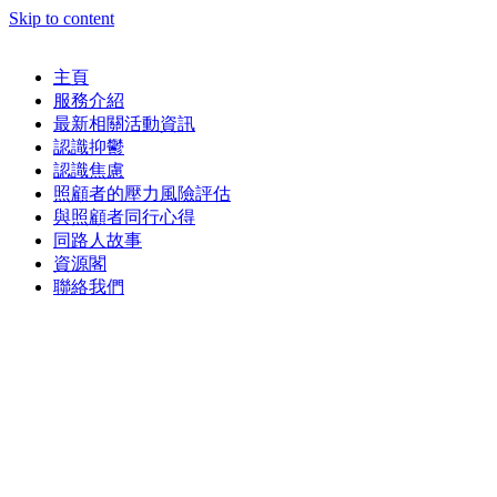
Skip to content
主頁
服務介紹
最新相關活動資訊
認識抑鬱
認識焦慮
照顧者的壓力風險評估
與照顧者同行心得
同路人故事
資源閣
聯絡我們