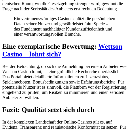
deutschen Raum, wo die Gesetzgebung strenger wird, gewinnt die
Frage nach der Seriosität des Anbieters erst recht an Bedeutung.
Ein vertrauenswürdiges Casino schützt die persönlichen
Daten seiner Nutzer und gewährleistet faire Spiele –
das Fundament nachhaltiger Kundenzufriedenheit und
einer verantwortungsvollen Branche.
Eine exemplarische Bewertung:
Wettson
Casino – lohnt sich?
Bei der Betrachtung, ob sich die Anmeldung bei einem Anbieter wie
Wettson Casino lohnt, ist eine gründliche Recherche unerlässlich.
Das Portal bietet detaillierte Informationen zu Lizenzstatus,
Spielangeboten, Bonusbedingungen sowie Erfahrungsberichte. Für
potenzielle Nutzer ist es sinnvoll, die Plattform vor der Registrierung
eingehend zu prüfen, um Risiken zu minimieren und einen seriösen
Anbieter zu wählen.
Fazit: Qualität setzt sich durch
In der komplexen Landschaft der Online-Casinos gilt es, auf
Evidenz, Transparenz und regulatorische Konformität zu setzen. Für