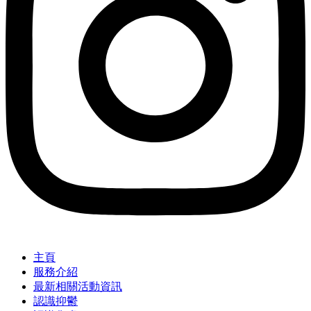
主頁
服務介紹
最新相關活動資訊
認識抑鬱