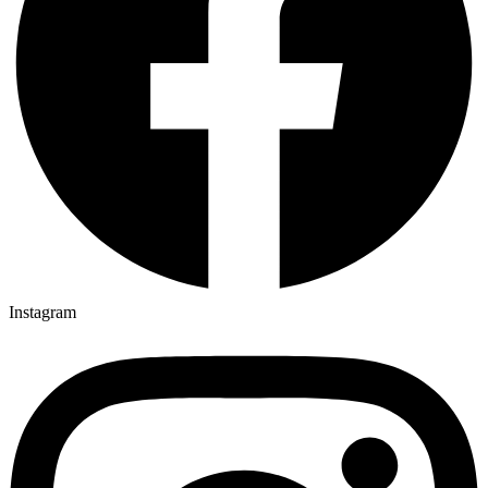
Instagram