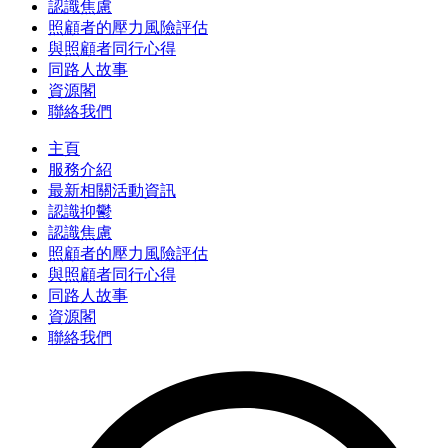
認識焦慮
照顧者的壓力風險評估
與照顧者同行心得
同路人故事
資源閣
聯絡我們
主頁
服務介紹
最新相關活動資訊
認識抑鬱
認識焦慮
照顧者的壓力風險評估
與照顧者同行心得
同路人故事
資源閣
聯絡我們