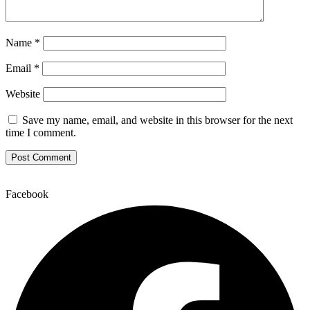
Name
*
Email
*
Website
Save my name, email, and website in this browser for the next
time I comment.
Facebook