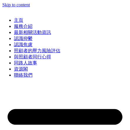
Skip to content
主頁
服務介紹
最新相關活動資訊
認識抑鬱
認識焦慮
照顧者的壓力風險評估
與照顧者同行心得
同路人故事
資源閣
聯絡我們