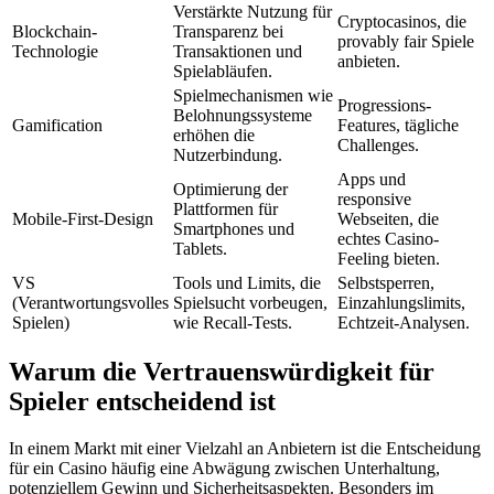
Verstärkte Nutzung für
Cryptocasinos, die
Blockchain-
Transparenz bei
provably fair Spiele
Technologie
Transaktionen und
anbieten.
Spielabläufen.
Spielmechanismen wie
Progressions-
Belohnungssysteme
Gamification
Features, tägliche
erhöhen die
Challenges.
Nutzerbindung.
Apps und
Optimierung der
responsive
Plattformen für
Mobile-First-Design
Webseiten, die
Smartphones und
echtes Casino-
Tablets.
Feeling bieten.
VS
Tools und Limits, die
Selbstsperren,
(Verantwortungsvolles
Spielsucht vorbeugen,
Einzahlungslimits,
Spielen)
wie Recall-Tests.
Echtzeit-Analysen.
Warum die Vertrauenswürdigkeit für
Spieler entscheidend ist
In einem Markt mit einer Vielzahl an Anbietern ist die Entscheidung
für ein Casino häufig eine Abwägung zwischen Unterhaltung,
potenziellem Gewinn und Sicherheitsaspekten. Besonders im