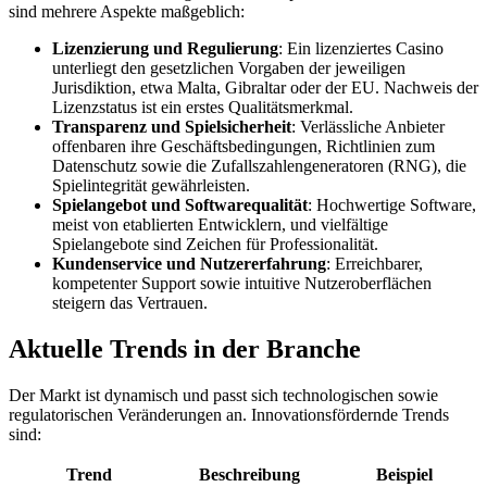
sind mehrere Aspekte maßgeblich:
Lizenzierung und Regulierung
: Ein lizenziertes Casino
unterliegt den gesetzlichen Vorgaben der jeweiligen
Jurisdiktion, etwa Malta, Gibraltar oder der EU. Nachweis der
Lizenzstatus ist ein erstes Qualitätsmerkmal.
Transparenz und Spielsicherheit
: Verlässliche Anbieter
offenbaren ihre Geschäftsbedingungen, Richtlinien zum
Datenschutz sowie die Zufallszahlengeneratoren (RNG), die
Spielintegrität gewährleisten.
Spielangebot und Softwarequalität
: Hochwertige Software,
meist von etablierten Entwicklern, und vielfältige
Spielangebote sind Zeichen für Professionalität.
Kundenservice und Nutzererfahrung
: Erreichbarer,
kompetenter Support sowie intuitive Nutzeroberflächen
steigern das Vertrauen.
Aktuelle Trends in der Branche
Der Markt ist dynamisch und passt sich technologischen sowie
regulatorischen Veränderungen an. Innovationsfördernde Trends
sind:
Trend
Beschreibung
Beispiel