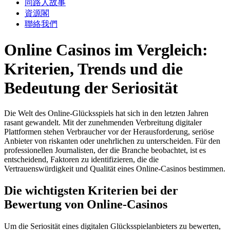
同路人故事
資源閣
聯絡我們
Online Casinos im Vergleich:
Kriterien, Trends und die
Bedeutung der Seriosität
Die Welt des Online-Glücksspiels hat sich in den letzten Jahren
rasant gewandelt. Mit der zunehmenden Verbreitung digitaler
Plattformen stehen Verbraucher vor der Herausforderung, seriöse
Anbieter von riskanten oder unehrlichen zu unterscheiden. Für den
professionellen Journalisten, der die Branche beobachtet, ist es
entscheidend, Faktoren zu identifizieren, die die
Vertrauenswürdigkeit und Qualität eines Online-Casinos bestimmen.
Die wichtigsten Kriterien bei der
Bewertung von Online-Casinos
Um die Seriosität eines digitalen Glücksspielanbieters zu bewerten,