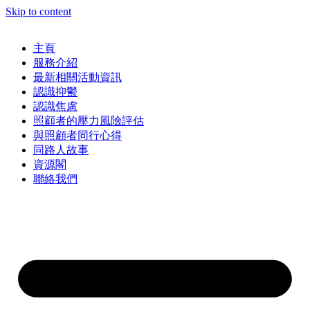
Skip to content
主頁
服務介紹
最新相關活動資訊
認識抑鬱
認識焦慮
照顧者的壓力風險評估
與照顧者同行心得
同路人故事
資源閣
聯絡我們