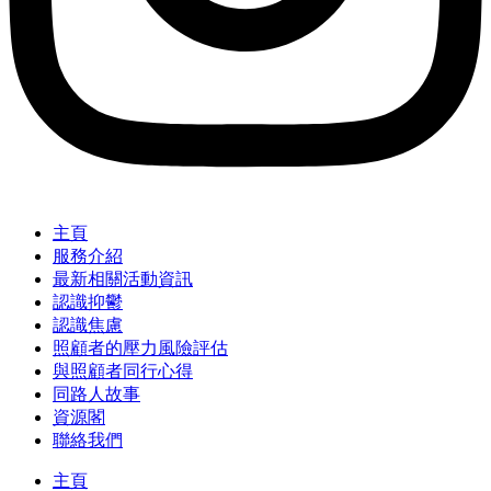
主頁
服務介紹
最新相關活動資訊
認識抑鬱
認識焦慮
照顧者的壓力風險評估
與照顧者同行心得
同路人故事
資源閣
聯絡我們
主頁