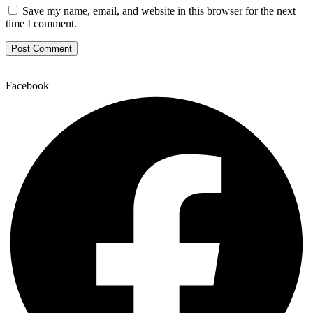
Save my name, email, and website in this browser for the next
time I comment.
Facebook