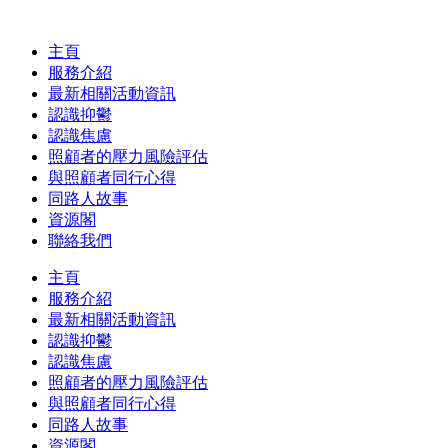
主頁
服務介紹
最新相關活動資訊
認識抑鬱
認識焦慮
照顧者的壓力風險評估
與照顧者同行心得
同路人故事
資源閣
聯絡我們
主頁
服務介紹
最新相關活動資訊
認識抑鬱
認識焦慮
照顧者的壓力風險評估
與照顧者同行心得
同路人故事
資源閣