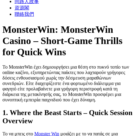
同路人故事
資源閣
聯絡我們
MonsterWin: MonsterWin
Casino – Short‑Game Thrills
for Quick Wins
Το MonsterWin έχει δημιουργήσει μια θέση στο πυκνό τοπίο των
online καζίνο, εξυπηρετώντας παίκτες που λαχταρούν γρήγορες
δόσεις ενθουσιασμού χωρίς την δέσμευση μαραθώνιων
συνεδριών. Είτε διαχειρίζεστε ένα φορτωμένο διάλειμμα για
φαγητό είτε προλαβαίνετε μια γρήγορη περιστροφή κατά τη
διάρκεια της μετακίνησής σας, το MonsterWin προσφέρει μια
συνοπτική εμπειρία παιχνιδιού που έχει δύναμη.
1. Where the Beast Starts – Quick Session
Overview
Το να μπεις στο
Monster Win
μοιάζει με το να πατάς σε μια