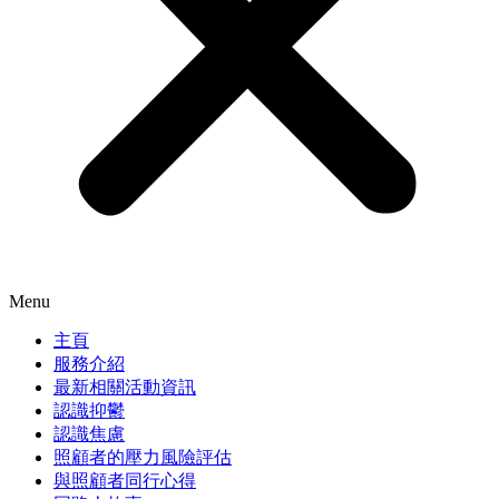
Menu
主頁
服務介紹
最新相關活動資訊
認識抑鬱
認識焦慮
照顧者的壓力風險評估
與照顧者同行心得