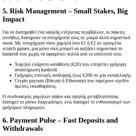
5. Risk Management – Small Stakes, Big
Impact
Για να διατηρηθεί ένα υψηλής ενέργειας περιβάλλον, οι παίκτες
συνήθως διατηρούν τα στοιχήματά τους σε μικρά αλλά σημαντικά
ποσά. Με στοιχήματα τόσο χαμηλά όσο €1 ή €2 σε ορισμένα
scratch games, μια μόνο νίκη μπορεί να αυξήσει σημαντικά το
bankroll σου χωρίς να αφαιρέσει πολλά από το υπόλοιπό σου.
Χαμηλό ελάχιστο κατάθεση (€20) που επιτρέπει γρήγορη
αναπλήρωση bankroll.
Γρήγορες επιλογές ανάληψης (έως €200 σε μία συναλλαγή).
Crypto payouts (Bitcoin ή Ethereum) που παρέχουν σχεδόν
άμεσες εκκαθαρίσεις.
Ο συνδυασμός χαμηλών stakes και υψηλής μεταβλητότητας
διατηρεί το ρίσκο διαχειρίσιμο, ενώ διατηρεί το ενθουσιασμό των
γρήγορων πληρωμών.
6. Payment Pulse – Fast Deposits and
Withdrawals