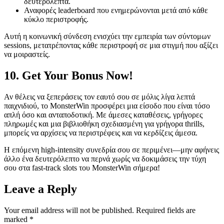
δευτερόλεπτα.
Αναφορές leaderboard που ενημερώνονται μετά από κάθε
κύκλο περιστροφής.
Αυτή η κοινωνική σύνδεση ενισχύει την εμπειρία των σύντομων
sessions, μετατρέποντας κάθε περιστροφή σε μια στιγμή που αξίζει
να μοιραστείς.
10. Get Your Bonus Now!
Αν θέλεις να ξεπεράσεις τον εαυτό σου σε μόλις λίγα λεπτά
παιχνιδιού, το MonsterWin προσφέρει μια είσοδο που είναι τόσο
απλή όσο και ανταποδοτική. Με άμεσες καταθέσεις, γρήγορες
πληρωμές και μια βιβλιοθήκη σχεδιασμένη για γρήγορα thrills,
μπορείς να αρχίσεις να περιστρέφεις και να κερδίζεις άμεσα.
Η επόμενη high‑intensity συνεδρία σου σε περιμένει—μην αφήνεις
άλλο ένα δευτερόλεπτο να περνά χωρίς να δοκιμάσεις την τύχη
σου στα fast‑track slots του MonsterWin σήμερα!
Leave a Reply
Your email address will not be published.
Required fields are
marked
*