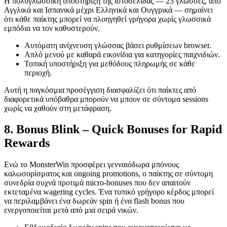
Η πολυγλωσσική υποστήριξη της ιστοσελίδας — 23 γλώσσες, από
Αγγλικά και Ισπανικά μέχρι Ελληνικά και Ουγγρικά — σημαίνει
ότι κάθε παίκτης μπορεί να πλοηγηθεί γρήγορα χωρίς γλωσσικά
εμπόδια να τον καθυστερούν.
Αυτόματη ανίχνευση γλώσσας βάσει ρυθμίσεων browser.
Απλό μενού με καθαρά εικονίδια για κατηγορίες παιχνιδιών.
Τοπική υποστήριξη για μεθόδους πληρωμής σε κάθε
περιοχή.
Αυτή η παγκόσμια προσέγγιση διασφαλίζει ότι παίκτες από
διαφορετικά υπόβαθρα μπορούν να μπουν σε σύντομα sessions
χωρίς να χαθούν στη μετάφραση.
8. Bonus Blink – Quick Bonuses for Rapid
Rewards
Ενώ το MonsterWin προσφέρει γενναιόδωρα μπόνους
καλωσορίσματος και ongoing promotions, ο παίκτης σε σύντομη
συνεδρία συχνά προτιμά micro‑bonuses που δεν απαιτούν
εκτεταμένα wagering cycles. Ένα τυπικό γρήγορο κέρδος μπορεί
να περιλαμβάνει ένα δωρεάν spin ή ένα flash bonus που
ενεργοποιείται μετά από μια σειρά νικών.