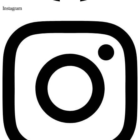
Instagram