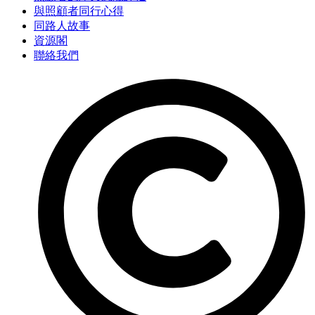
與照顧者同行心得
同路人故事
資源閣
聯絡我們