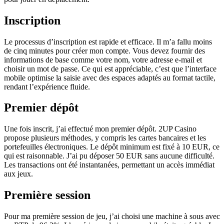
Inscription
Le processus d’inscription est rapide et efficace. Il m’a fallu moins
de cinq minutes pour créer mon compte. Vous devez fournir des
informations de base comme votre nom, votre adresse e-mail et
choisir un mot de passe. Ce qui est appréciable, c’est que l’interface
mobile optimise la saisie avec des espaces adaptés au format tactile,
rendant l’expérience fluide.
Premier dépôt
Une fois inscrit, j’ai effectué mon premier dépôt. 2UP Casino
propose plusieurs méthodes, y compris les cartes bancaires et les
portefeuilles électroniques. Le dépôt minimum est fixé à 10 EUR, ce
qui est raisonnable. J’ai pu déposer 50 EUR sans aucune difficulté.
Les transactions ont été instantanées, permettant un accès immédiat
aux jeux.
Première session
Pour ma première session de jeu, j’ai choisi une machine à sous avec