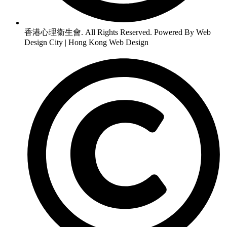
香港心理衞生會. All Rights Reserved. Powered By Web
Design City | Hong Kong Web Design