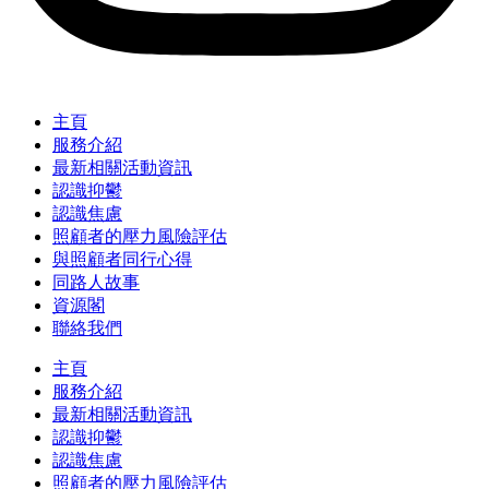
主頁
服務介紹
最新相關活動資訊
認識抑鬱
認識焦慮
照顧者的壓力風險評估
與照顧者同行心得
同路人故事
資源閣
聯絡我們
主頁
服務介紹
最新相關活動資訊
認識抑鬱
認識焦慮
照顧者的壓力風險評估