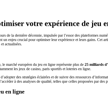
timiser votre expérience de jeu e
urs de la dernière décennie, impulsée par l’essor des plateformes numér
ent un enjeu crucial pour optimiser leur expérience et leurs gains. Cet ar
et actualisées.
n
, le marché européen du jeu en ligne représente plus de
25 milliards d
mment les jeux de casino, paris sportifs et loteries en ligne.
el d’adopter des stratégies éclairées et de suivre des ressources d’info
d’accéder à des analyses de qualité, telles que celles proposées par des p
eu en ligne