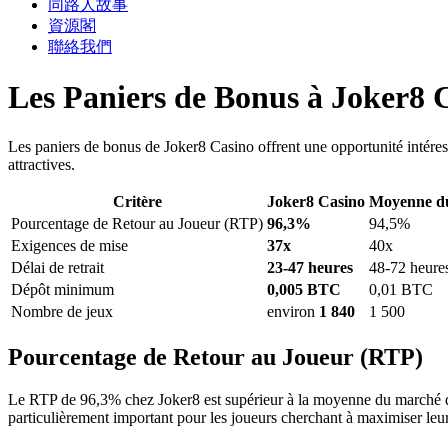
同路人故事
資源閣
聯絡我們
Les Paniers de Bonus à Joker8 
Les paniers de bonus de Joker8 Casino offrent une opportunité intéres
attractives.
Critère
Joker8 Casino
Moyenne d
Pourcentage de Retour au Joueur (RTP)
96,3%
94,5%
Exigences de mise
37x
40x
Délai de retrait
23-47 heures
48-72 heure
Dépôt minimum
0,005 BTC
0,01 BTC
Nombre de jeux
environ
1 840
1 500
Pourcentage de Retour au Joueur (RTP)
Le RTP de 96,3% chez Joker8 est supérieur à la moyenne du marché de 
particulièrement important pour les joueurs cherchant à maximiser leur