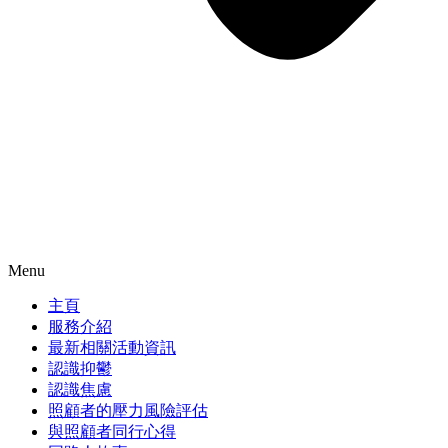
Menu
主頁
服務介紹
最新相關活動資訊
認識抑鬱
認識焦慮
照顧者的壓力風險評估
與照顧者同行心得