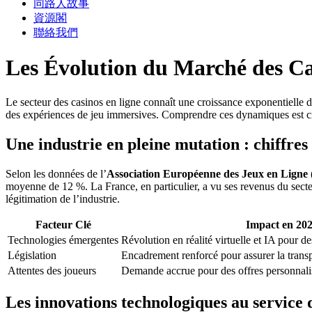
同路人故事
資源閣
聯絡我們
Les Évolution du Marché des Ca
Le secteur des casinos en ligne connaît une croissance exponentielle d
des expériences de jeu immersives. Comprendre ces dynamiques est cruc
Une industrie en pleine mutation : chiffres 
Selon les données de l’
Association Européenne des Jeux en Lign
moyenne de 12 %. La France, en particulier, a vu ses revenus du secte
légitimation de l’industrie.
Facteur Clé
Impact en 20
Technologies émergentes
Révolution en réalité virtuelle et IA pour 
Législation
Encadrement renforcé pour assurer la transp
Attentes des joueurs
Demande accrue pour des offres personnalis
Les innovations technologiques au service 