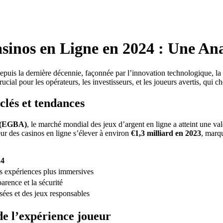
sinos en Ligne en 2024 : Une An
epuis la dernière décennie, façonnée par l’innovation technologique, la
ial pour les opérateurs, les investisseurs, et les joueurs avertis, qui
clés et tendances
e (EGBA)
, le marché mondial des jeux d’argent en ligne a atteint une va
ur des casinos en ligne s’élever à environ
€1,3 milliard en 2023
, marqu
24
des expériences plus immersives
arence et la sécurité
ées et des jeux responsables
de l’expérience joueur