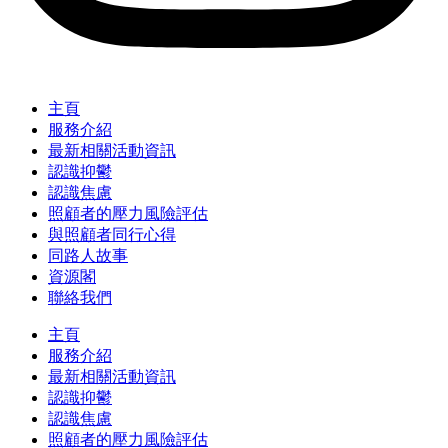
主頁
服務介紹
最新相關活動資訊
認識抑鬱
認識焦慮
照顧者的壓力風險評估
與照顧者同行心得
同路人故事
資源閣
聯絡我們
主頁
服務介紹
最新相關活動資訊
認識抑鬱
認識焦慮
照顧者的壓力風險評估