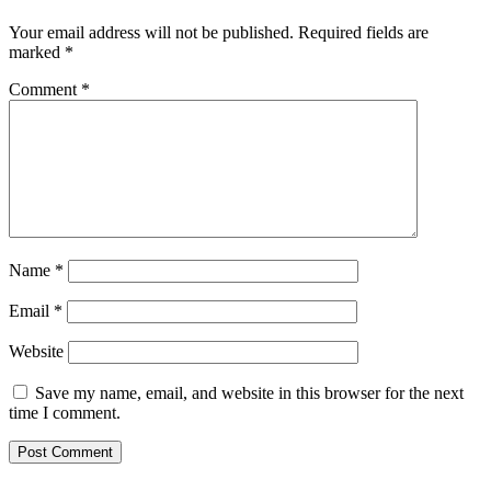
Your email address will not be published.
Required fields are
marked
*
Comment
*
Name
*
Email
*
Website
Save my name, email, and website in this browser for the next
time I comment.