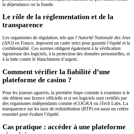
la dépendance ou la fraude.
Le rôle de la réglementation et de la
transparence
Les organismes de régulation, tels que l’
Autorité Nationale des Jeux
(ANJ)
en France, imposent un cadre strict pour garantir l’équité et la
confidentialité. Ces normes obligent également à la vérification
rigoureuse des logiciels, à la protection des données personnelles, et
à la lutte contre le blanchiment d’argent.
Comment vérifier la fiabilité d’une
plateforme de casino ?
Pour les joueurs aguerris, la première étape consiste à examiner si le
site détient une licence officielle et si ses logiciels sont certifiés par
des organismes indépendants comme eCOGRA ou iTech Labs. La
transparence sur les taux de redistribution (RTP) est aussi un critère
essentiel pour évaluer l’équité.
Cas pratique : accéder à une plateforme