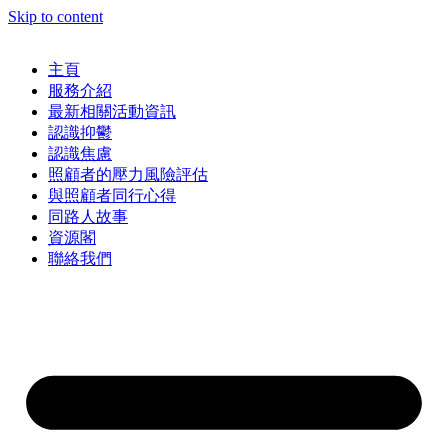
Skip to content
主頁
服務介紹
最新相關活動資訊
認識抑鬱
認識焦慮
照顧者的壓力風險評估
與照顧者同行心得
同路人故事
資源閣
聯絡我們