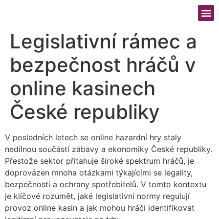
照顧者的壓力風險評估
Legislativní rámec a
bezpečnost hráčů v
online kasinech
České republiky
V posledních letech se online hazardní hry staly
nedílnou součástí zábavy a ekonomiky České republiky.
Přestože sektor přitahuje široké spektrum hráčů, je
doprovázen mnoha otázkami týkajícími se legality,
bezpečnosti a ochrany spotřebitelů. V tomto kontextu
je klíčové rozumět, jaké legislativní normy regulují
provoz online kasin a jak mohou hráči identifikovat