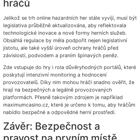
hráčů
Jelikož se trh online hazardních her stále vyvíjí, musí být
legislativa průběžně aktualizována, aby reflektovala
technologické inovace a nové formy herních služeb.
Obsáhlá regulace by měla podpořit nejen legislativní
jistotu, ale také vyšší úroveň ochrany hráčů před
závislostí, podvodem a praním špinavých peněz.
Zde vstupuje do hry i rola důvěryhodných portálů, které
poskytují intenzivní monitoring a hodnocení
provozovatelů. Díky nim mohou hráči snadno ověřit, že
hrají na bezpečných a legálně provozovaných
platformách. Přesně takovým zdrojem je například
maximumcasino.cz, které je určeno k tomu, aby hráčům
nabídlo bezpečné a odpovědné herní prostředí.
Závěr: Bezpečnost a
pravost na prvním místě