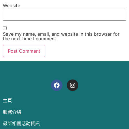
Website
Save my name, email, and website in this browser for
the next time I comment.
主頁
服務介紹
最新相關活動資訊