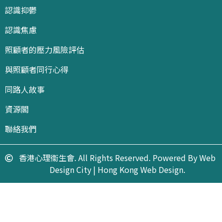
認識抑鬱
認識焦慮
照顧者的壓力風險評估
與照顧者同行心得
同路人故事
資源閣
聯絡我們
香港心理衞生會. All Rights Reserved. Powered By Web
Design City | Hong Kong Web Design.