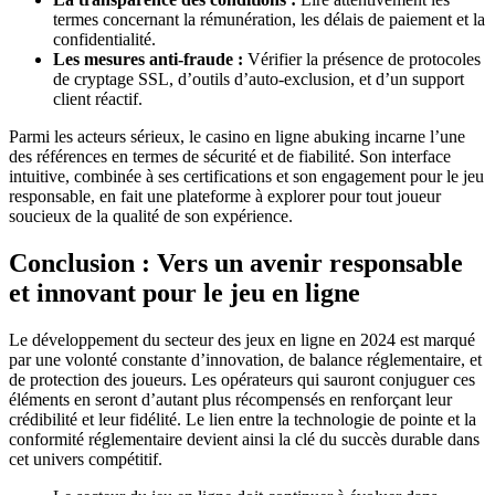
termes concernant la rémunération, les délais de paiement et la
confidentialité.
Les mesures anti-fraude :
Vérifier la présence de protocoles
de cryptage SSL, d’outils d’auto-exclusion, et d’un support
client réactif.
Parmi les acteurs sérieux, le casino en ligne abuking incarne l’une
des références en termes de sécurité et de fiabilité. Son interface
intuitive, combinée à ses certifications et son engagement pour le jeu
responsable, en fait une plateforme à explorer pour tout joueur
soucieux de la qualité de son expérience.
Conclusion : Vers un avenir responsable
et innovant pour le jeu en ligne
Le développement du secteur des jeux en ligne en 2024 est marqué
par une volonté constante d’innovation, de balance réglementaire, et
de protection des joueurs. Les opérateurs qui sauront conjuguer ces
éléments en seront d’autant plus récompensés en renforçant leur
crédibilité et leur fidélité. Le lien entre la technologie de pointe et la
conformité réglementaire devient ainsi la clé du succès durable dans
cet univers compétitif.