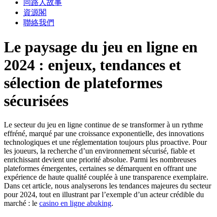
同路人故事
資源閣
聯絡我們
Le paysage du jeu en ligne en
2024 : enjeux, tendances et
sélection de plateformes
sécurisées
Le secteur du jeu en ligne continue de se transformer à un rythme
effréné, marqué par une croissance exponentielle, des innovations
technologiques et une réglementation toujours plus proactive. Pour
les joueurs, la recherche d’un environnement sécurisé, fiable et
enrichissant devient une priorité absolue. Parmi les nombreuses
plateformes émergentes, certaines se démarquent en offrant une
expérience de haute qualité couplée à une transparence exemplaire.
Dans cet article, nous analyserons les tendances majeures du secteur
pour 2024, tout en illustrant par l’exemple d’un acteur crédible du
marché : le
casino en ligne abuking
.