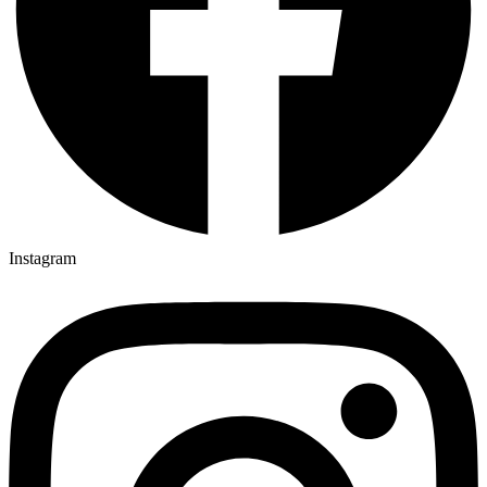
Instagram