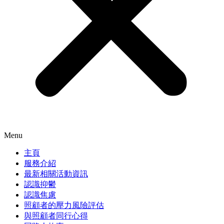
Menu
主頁
服務介紹
最新相關活動資訊
認識抑鬱
認識焦慮
照顧者的壓力風險評估
與照顧者同行心得