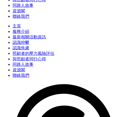
同路人故事
資源閣
聯絡我們
主頁
服務介紹
最新相關活動資訊
認識抑鬱
認識焦慮
照顧者的壓力風險評估
與照顧者同行心得
同路人故事
資源閣
聯絡我們