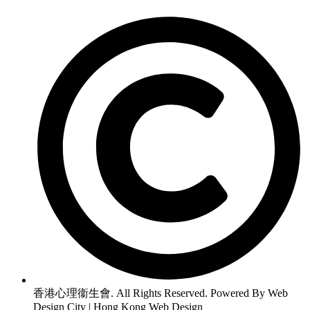
香港心理衞生會. All Rights Reserved. Powered By Web
Design City | Hong Kong Web Design