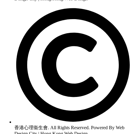
香港心理衞生會. All Rights Reserved. Powered By Web
Design City | Hong Kong Web Design.