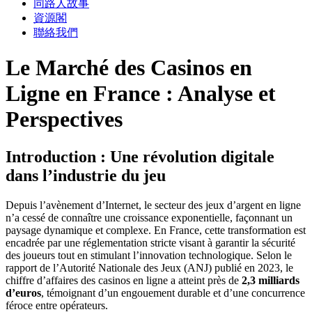
同路人故事
資源閣
聯絡我們
Le Marché des Casinos en
Ligne en France : Analyse et
Perspectives
Introduction : Une révolution digitale
dans l’industrie du jeu
Depuis l’avènement d’Internet, le secteur des jeux d’argent en ligne
n’a cessé de connaître une croissance exponentielle, façonnant un
paysage dynamique et complexe. En France, cette transformation est
encadrée par une réglementation stricte visant à garantir la sécurité
des joueurs tout en stimulant l’innovation technologique. Selon le
rapport de l’Autorité Nationale des Jeux (ANJ) publié en 2023, le
chiffre d’affaires des casinos en ligne a atteint près de
2,3 milliards
d’euros
, témoignant d’un engouement durable et d’une concurrence
féroce entre opérateurs.