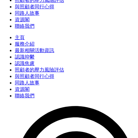
照顧者的壓力風險評估
與照顧者同行心得
同路人故事
資源閣
聯絡我們
主頁
服務介紹
最新相關活動資訊
認識抑鬱
認識焦慮
照顧者的壓力風險評估
與照顧者同行心得
同路人故事
資源閣
聯絡我們