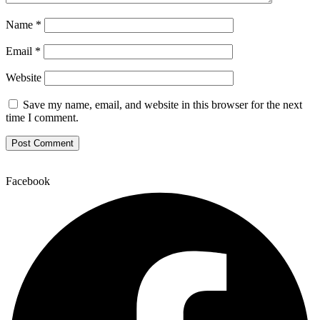
Name
*
Email
*
Website
Save my name, email, and website in this browser for the next
time I comment.
Facebook