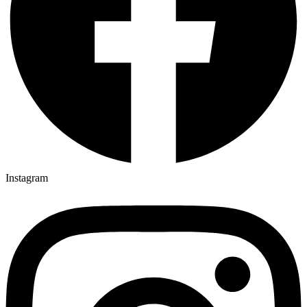
Instagram