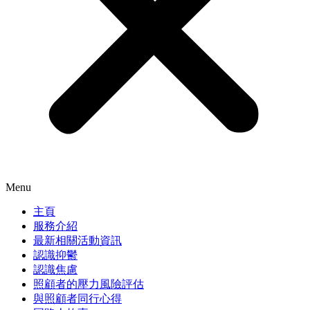
Menu
主頁
服務介紹
最新相關活動資訊
認識抑鬱
認識焦慮
照顧者的壓力風險評估
與照顧者同行心得