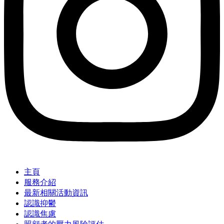
主頁
服務介紹
最新相關活動資訊
認識抑鬱
認識焦慮