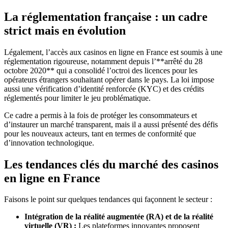
La réglementation française : un cadre
strict mais en évolution
Légalement, l’accès aux casinos en ligne en France est soumis à une
réglementation rigoureuse, notamment depuis l’**arrêté du 28
octobre 2020** qui a consolidé l’octroi des licences pour les
opérateurs étrangers souhaitant opérer dans le pays. La loi impose
aussi une vérification d’identité renforcée (KYC) et des crédits
réglementés pour limiter le jeu problématique.
Ce cadre a permis à la fois de protéger les consommateurs et
d’instaurer un marché transparent, mais il a aussi présenté des défis
pour les nouveaux acteurs, tant en termes de conformité que
d’innovation technologique.
Les tendances clés du marché des casinos
en ligne en France
Faisons le point sur quelques tendances qui façonnent le secteur :
Intégration de la réalité augmentée (RA) et de la réalité
virtuelle (VR) :
Les plateformes innovantes proposent