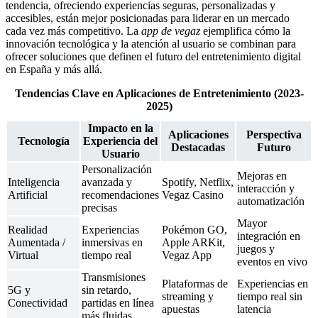
tendencia, ofreciendo experiencias seguras, personalizadas y
accesibles, están mejor posicionadas para liderar en un mercado
cada vez más competitivo. La
app de vegaz
ejemplifica cómo la
innovación tecnológica y la atención al usuario se combinan para
ofrecer soluciones que definen el futuro del entretenimiento digital
en España y más allá.
Tendencias Clave en Aplicaciones de Entretenimiento (2023-
2025)
Impacto en la
Aplicaciones
Perspectiva
Tecnología
Experiencia del
Destacadas
Futuro
Usuario
Personalización
Mejoras en
Inteligencia
avanzada y
Spotify, Netflix,
interacción y
Artificial
recomendaciones
Vegaz Casino
automatización
precisas
Mayor
Realidad
Experiencias
Pokémon GO,
integración en
Aumentada /
inmersivas en
Apple ARKit,
juegos y
Virtual
tiempo real
Vegaz App
eventos en vivo
Transmisiones
Plataformas de
Experiencias en
5G y
sin retardo,
streaming y
tiempo real sin
Conectividad
partidas en línea
apuestas
latencia
más fluidas