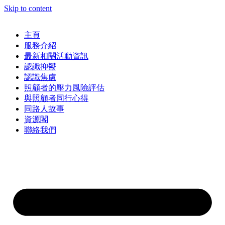
Skip to content
主頁
服務介紹
最新相關活動資訊
認識抑鬱
認識焦慮
照顧者的壓力風險評估
與照顧者同行心得
同路人故事
資源閣
聯絡我們