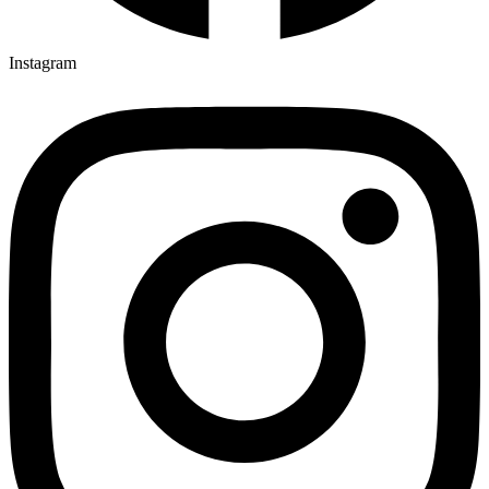
Instagram