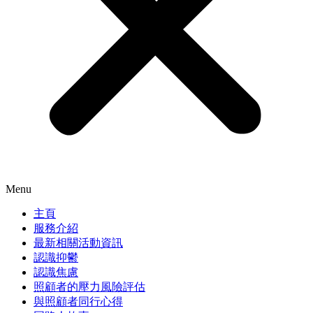
Menu
主頁
服務介紹
最新相關活動資訊
認識抑鬱
認識焦慮
照顧者的壓力風險評估
與照顧者同行心得