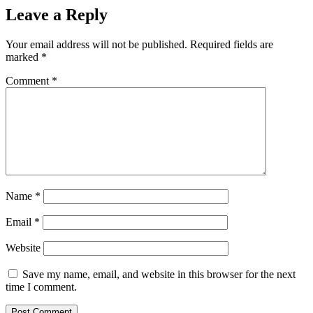
Leave a Reply
Your email address will not be published.
Required fields are
marked
*
Comment
*
Name
*
Email
*
Website
Save my name, email, and website in this browser for the next
time I comment.